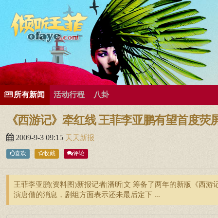
所有歌曲专辑
王菲新闻
王菲的精美图片
王菲精彩视频
王菲论坛
给王菲留言
用户中心
王
所有新闻
活动行程
八卦
《西游记》牵红线 王菲李亚鹏有望首度荧
2009-9-3 09:15
天天新报
喜欢
收藏
评论
王菲李亚鹏(资料图)新报记者|潘昕|文 筹备了两年的新版《西游
演唐僧的消息，剧组方面表示还未最后定下 ...