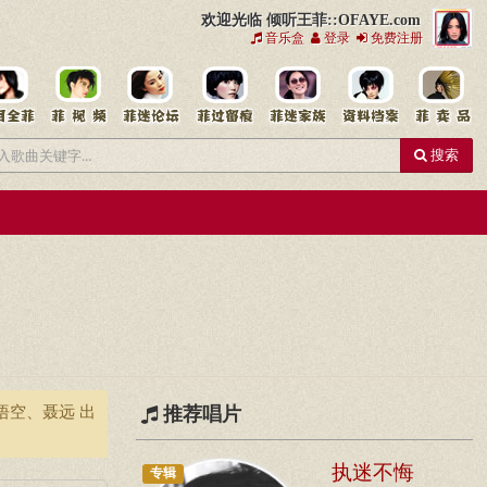
欢迎光临 倾听王菲::OFAYE.com
音乐盒
登录
免费注册
搜索
悟空、聂远 出
推荐唱片
执迷不悔
专辑