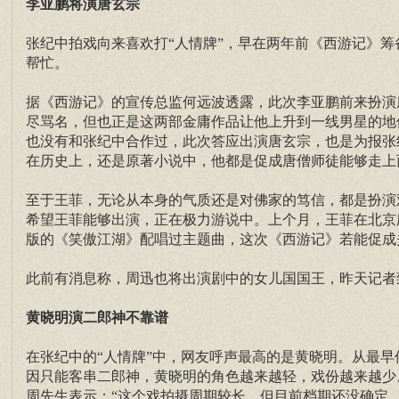
李亚鹏将演唐玄宗
张纪中拍戏向来喜欢打“人情牌”，早在两年前《西游记》
帮忙。
据《西游记》的宣传总监何远波透露，此次李亚鹏前来扮演
尽骂名，但也正是这两部金庸作品让他上升到一线男星的地
也没有和张纪中合作过，此次答应出演唐玄宗，也是为报张
在历史上，还是原著小说中，他都是促成唐僧师徒能够走上
至于王菲，无论从本身的气质还是对佛家的笃信，都是扮演
希望王菲能够出演，正在极力游说中。上个月，王菲在北京
版的《笑傲江湖》配唱过主题曲，这次《西游记》若能促成
此前有消息称，周迅也将出演剧中的女儿国国王，昨天记者
黄晓明
演二郎神不靠谱
在张纪中的“人情牌”中，网友呼声最高的是黄晓明。从最早
因只能客串二郎神，黄晓明的角色越来越轻，戏份越来越少
周先生表示：“这个戏拍摄周期较长，但目前档期还没确定