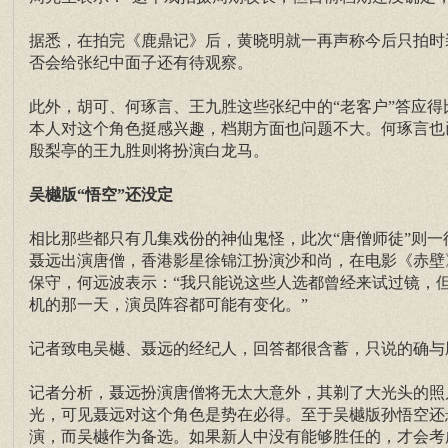
据悉，在拍完《鹿鼎记》后，黄晓明就一再声称今后只拍时
否会给张纪中面子还有待观察。
此外，胡可、何琢言、王九胜这些张纪中的“老客户”答应
本人对这个角色挺感兴趣，档期方面也问题不大。何琢言也
殷梨亭的王九胜则将扮演白龙马。
吴樾版“悟空”还没定
相比那些都只有几集戏份的神仙鬼怪，此次“唐僧师徒”则一
聂远出演唐僧，香港影星徐锦江扮演沙和尚，在电影《赤壁
保守，何远波表示：“我只能说这些人选都曾经来试过镜，
机的那一天，演员阵容都可能有变化。”
记者致电吴樾、聂远的经纪人，回答都很含蓄，只说的确与
记者分析，聂远扮演唐僧将无太大意外，其剃了大光头的照
光，可见聂远对这个角色是势在必得。至于吴樾版孙悟空还
演，而吴樾作为备选。如果新人中没有能够胜任的，才会考