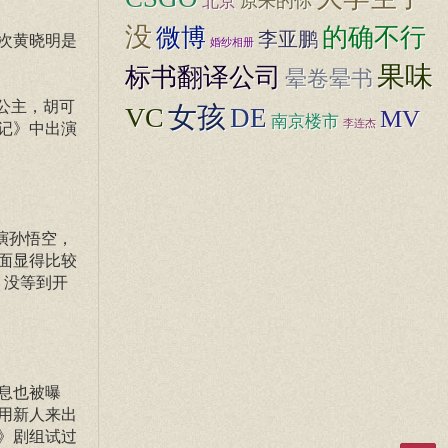
原来的你
北京
没
的确不行
微博
李亚鹏
次黄晓明是
婚纱相册
果味
标书翻译公司
晕卷晕书
公主，胡可
女孩
VC
DE
MV
南京楼市
李连杰
记》中出演
演孙悟空，
面显得比较
，没等到开
息也被曝
用新人来出
》剧组试过