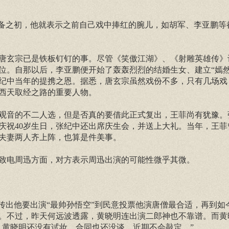
筹备之初，他就表示之前自己戏中捧红的腕儿，如胡军、李亚鹏等
唐玄宗已是铁板钉钉的事。尽管《笑傲江湖》、《射雕英雄传》
位。自那以后，李亚鹏便开始了轰轰烈烈的结婚生女、建立“嫣然
纪中当年的提携之恩。据悉，唐玄宗虽然戏份不多，只有几场戏
西天取经之路的重要人物。
观音的不二人选，但是否真的要借此正式复出，王菲尚有犹豫。
庆祝40岁生日，张纪中还出席庆生会，并送上大礼。当年，王菲
夫妻两人齐上阵，也算是件美事。
致电周迅方面，对方表示周迅出演的可能性微乎其微。
传出他要出演“最帅孙悟空”到民意投票他演唐僧最合适，再到如
。不过，昨天何远波透露，黄晓明连出演二郎神也不靠谱。而黄
，黄晓明还没有试妆，合同也还没谈，近期不会敲定。”