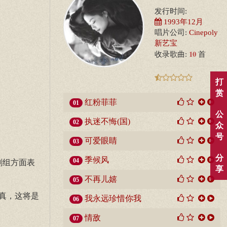
发行时间:
1993年12月
唱片公司:
Cinepoly
新艺宝
10
收录歌曲:
首
打
赏
红粉菲菲
01
公
执迷不悔(国)
02
众
号
可爱眼睛
03
分
季候风
04
剧组方面表
享
不再儿嬉
05
真，这将是
我永远珍惜你我
06
情敌
07