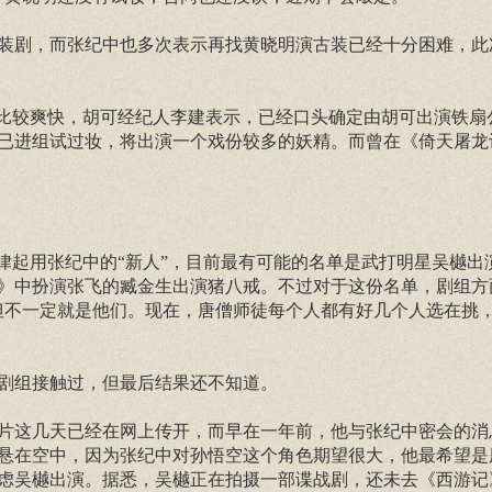
装剧，而张纪中也多次表示再找黄晓明演古装已经十分困难，此
得比较爽快，胡可经纪人李建表示，已经口头确定由胡可出演铁扇
已进组试过妆，将出演一个戏份较多的妖精。而曾在《倚天屠龙
律起用张纪中的“新人”，目前最有可能的名单是武打明星吴樾出
》中扮演张飞的臧金生出演猪八戒。不过对于这份名单，剧组方
但不一定就是他们。现在，唐僧师徒每个人都有好几个人选在挑
剧组接触过，但最后结果还不知道。
片这几天已经在网上传开，而早在一年前，他与张纪中密会的消
悬在空中，因为张纪中对孙悟空这个角色期望很大，他最希望是
虑吴樾出演。据悉，吴樾正在拍摄一部谍战剧，还未去《西游记