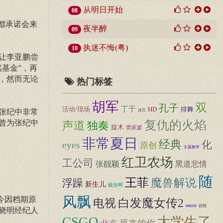
从明日开始
08
都承诺会来
夜半醉
09
执迷不悔(粤)
10
让李亚鹏尝
基金”，再
，然而无论
热门标签
胡军
双
孔子
丁于
活动/现场
HD
排舞
张纪中非常
迷宫
曾为张纪中
复仇的火焰
声道
独奏
旋木
窦家媛
非常夏日
经典
化
eyes
原创
主题教学
红卫农场
工公司
张靓颖
黑道悲情
随
王菲
魔兽解说
浮躁
新生儿
极游网
风飘
今因档期原
白发魔女传2
电视
eason
自拍
晓明经纪人
CSGO
大学生了