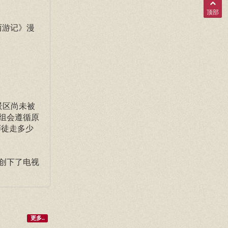
顶部
西游记》漫
景区尚未被
组会遵循原
师徒走多少
创下了电视
更多..