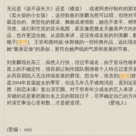
无论是《该不该长大》还是《楼道》，或者阿弟仔制作的那
《卖火柴的小女孩》，这些歌曲刘美麟当然可以唱，但绝对
最适合的。类型化的摇滚、舞曲或者情歌，她也不拿手。稍
另类、迷幻和空灵的音乐氛围，甚至像恩雅走天籁美声方向
品，也许更适合她。从选歌来讲，还没有成名前的刘美麟，
顺子[
]、王菲和惠特妮·休斯顿的一些经典作品，远比现
微博
她“量身定做”的原创，更符合她声线的气质和发展的节奏。
刘美麟现在高三，虽然入行快，但过早成名，由于音乐性格
质上的不确定性，很容易让制作团队围绕着个人特点过度开
从而容易陷入无法持续发展的窘境。想当年，张含韵[
]
微博
是2004年首届超女的季军，但这几年几乎难闻消息，直到近
携《初恋未满》复出演艺圈。对于所有年少成名的艺人来讲
关键的还是要把握出名之后的那段日子，尽早确定自己的方
对演艺事业心里有数，才是硬道理。 (爱地人)
(责编： sisi)