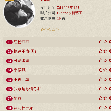
发行时间:
1993年12月
唱片公司:
Cinepoly新艺宝
10
收录歌曲:
首
红粉菲菲
01
执迷不悔(国)
02
可爱眼睛
03
季候风
04
不再儿嬉
05
我永远珍惜你我
06
情敌
07
从明日开始
08