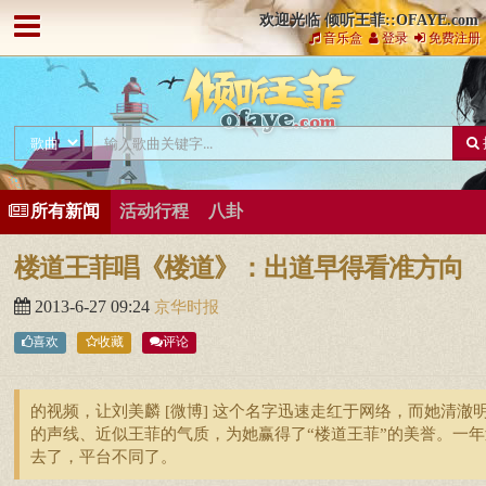
欢迎光临 倾听王菲::OFAYE.com
音乐盒
登录
免费注册
所有新闻
活动行程
八卦
楼道王菲唱《楼道》：出道早得看准方向
2013-6-27 09:24
京华时报
喜欢
收藏
评论
的视频，让刘美麟 [微博] 这个名字迅速走红于网络，而她清澈
的声线、近似王菲的气质，为她赢得了“楼道王菲”的美誉。一年
去了，平台不同了。