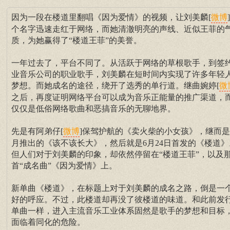
因为一段在楼道里翻唱《因为爱情》的视频，让刘美麟[
微博
个名字迅速走红于网络，而她清澈明亮的声线、近似王菲的
质，为她赢得了“楼道王菲”的美誉。
一年过去了，平台不同了。从活跃于网络的草根歌手，到签
业音乐公司的职业歌手，刘美麟在短时间内实现了许多年轻
梦想。而她成名的途径，绕开了选秀的单行道。继曲婉婷[
微
之后，再度证明网络平台可以成为音乐正能量的推广渠道，
仅仅是低俗网络歌曲和恶搞音乐的无聊地界。
先是有阿弟仔[
]保驾护航的《卖火柴的小女孩》，继而
微博
月推出的《该不该长大》，然后就是6月24日首发的《楼道》
但人们对于刘美麟的印象，却依然停留在“楼道王菲”，以及
首“成名曲”《因为爱情》上。
新单曲《楼道》，在标题上对于刘美麟的成名之路，倒是一
好的呼应。不过，此楼道却再没了彼楼道的味道。和此前发
单曲一样，进入主流音乐工业体系固然是歌手的梦想和目标
面临着同化的危险。