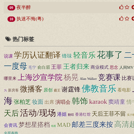
夜半醉
09
执迷不悔(粤)
10
热门标签
花事了
学历认证翻译
二
轻音乐
锋味
说课
一度母
王者归来
王菲
商业模式
思念
毛宁
俞白眉
人间MV
上海沙宣学院
杨晃
竞赛课
比赛
哪里来
Alan Walker
佛教音乐
微播客
谢霆锋
原创
看电影
新房客
霸王
为
海
韩饰
karaok
张柏芝
妆面
窦靖童
情
演唱会
出席
活动/现场
天后
天后王菲不留
港姐
香港红馆
翻唱
实力
高清
邮差三度来按
梦想星搭档
MAD
会资讯
电视
央视春晚