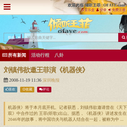
欢迎光临 倾听王菲::OFAYE.com
音乐盒
登录
免费注册
所有新闻
活动行程
八卦
刘镇伟欲邀王菲演《机器侠》
2008-11-19 11:36
深圳晚报
喜欢
收藏
评论
机器侠》将于本月底开机。记者获悉，刘镇伟欲邀请曾在《天下
双》中合作过的 王菲(听歌)出山。据悉，《机器侠》讲述发生在
2046年的故事，将中国功夫与机器人结合在一起，被称为中 ...