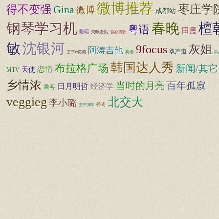
微博推荐
枣庄学
得不变强
Gina
微博
成都站
钢琴学习机
春晚
檀
粤语
田震
翻唱
失眠医院
爱心捐款
敏
沈银河
9focus
灰姐
阿涛吉他
双声道
英语
妈
王菲vs陈奕
韩国达人秀
布拉格广场
新闻/其它
恋情
天使
MTV
乡情浓
百年孤寂
当时的月亮
日月明哲
经济学
乘客
veggieg
北交大
李小璐
传奇
王菲演唱