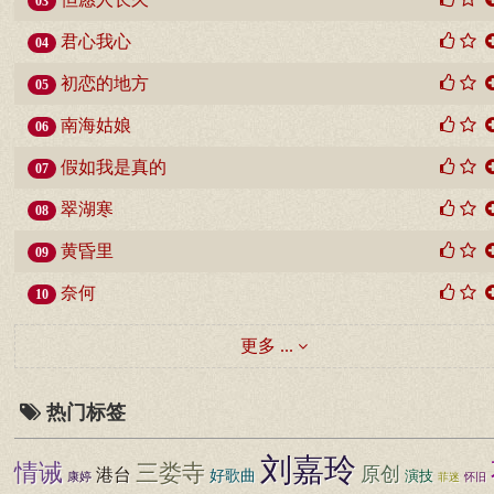
03
君心我心
04
初恋的地方
05
南海姑娘
06
假如我是真的
07
翠湖寒
08
黄昏里
09
奈何
10
更多 ...
热门标签
刘嘉玲
情诫
三娄寺
原创
港台
好歌曲
演技
康婷
菲迷
怀旧