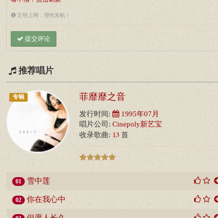
文明上网，理性发帖！
提交评论
推荐唱片
菲靡靡之音
专辑
发行时间:
1995年07月
唱片公司:
Cinepoly新艺宝
13
收录歌曲:
首
雪中莲
01
你在我心中
02
但愿人长久