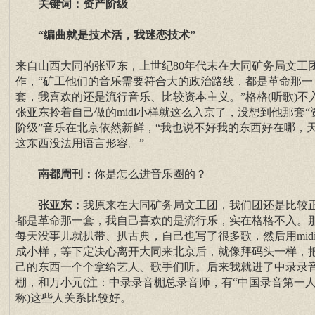
关键词：资产阶级
“编曲就是技术活，我迷恋技术”
来自山西大同的张亚东，上世纪80年代末在大同矿务局文工
作，“矿工他们的音乐需要符合大的政治路线，都是革命那一
套，我喜欢的还是流行音乐、比较资本主义。”格格(听歌)不
张亚东拎着自己做的midi小样就这么入京了，没想到他那套“
阶级”音乐在北京依然新鲜，“我也说不好我的东西好在哪，
这东西没法用语言形容。”
南都周刊
：
你是怎么进音乐圈的？
张亚东：
我原来在大同矿务局文工团，我们团还是比较
都是革命那一套，我自己喜欢的是流行乐，实在格格不入。
每天没事儿就扒带、扒古典，自己也写了很多歌，然后用mid
成小样，等下定决心离开大同来北京后，就像拜码头一样，
己的东西一个个拿给艺人、歌手们听。后来我就进了中录录
棚，和万小元(注：中录录音棚总录音师，有“中国录音第一人
称)这些人关系比较好。