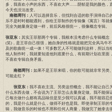
多，我喜欢小声的东西，不喜欢大声……阴郁是我的颜色，
今天也没法改变。
南都周刊：
人可以选择音乐，但找到合适的歌手演绎自己
乐不是时时都能遇到，你给王菲制作的专辑像《寓言》等就
完全为她量身定做一样，前后风格很统一，很像概念专辑。
张亚东：
其实王菲那两个专辑，我根本没考虑什么专辑概念
(笑)，是王菲自己很强，她自身的性格就是能把完全风马牛
及的歌曲统一成一体！可多数艺人不可能做到这样，所以当
他人制作时，我就要知道他到底要什么，有前期计划在里面
不喜欢专辑自身矛盾。
南都周刊：
如果不是王菲来唱，你的歌可能就非常另类
可能走红？
张亚东：
我不喜欢主流、另类这些概念，我不能让自己
什么东西去做，不会说为了王菲怎么去量身定做。我不能保
己每次做什么都有高品味但是至少我可以真诚，我不能容忍
的，我是什么就是什么，做得不好也是我。即使录制王菲的
辑，我做音乐的时候也不用和任何人商量，我做完了她拿去