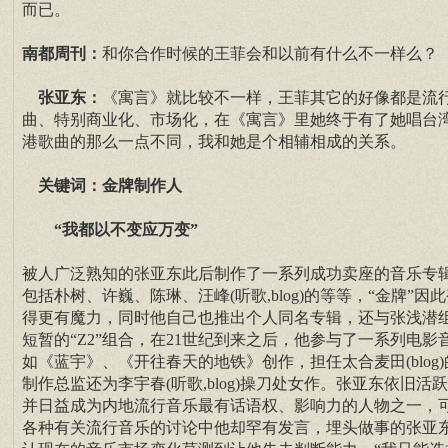
而已。
南都周刊：
和你合作时候的王菲会和以前有什么不一样么？
张亚东：
《寓言》就比较不一样，王菲其它的好像都是流
曲、特别商业化、市场化，在《寓言》里她终于有了她唱台
港歌曲的那么一点不同，我和她是个相辅相成的关系。
关键词：金牌制作人
“我都以不变应万变”
被人广泛熟知的张亚东此后制作了一系列成功卖座的音乐专
包括朴树、许巍、陈琳、汪峰(听歌,blog)的等等，“金牌”因
得更有魔力，同时他自己也推出个人同名专辑，还与张浅潜
短暂的“Z2”组合，在21世纪到来之后，他参与了一系列电影
如《蓝宇》、《开往春天的地铁》创作，担任太合麦田(blog)
制作总监还为李宇春(听歌,blog)操刀处女作。张亚东依旧活
并日益成为内地流行音乐最有话语权、影响力的人物之一，
各种有关流行音乐的讨论中他却罕有发言，埋头做事的张亚