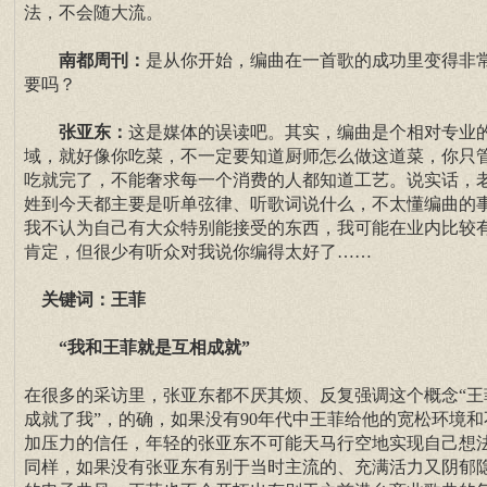
法，不会随大流。
南都周刊：
是从你开始，编曲在一首歌的成功里变得非
要吗？
张亚东：
这是媒体的误读吧。其实，编曲是个相对专业
域，就好像你吃菜，不一定要知道厨师怎么做这道菜，你只
吃就完了，不能奢求每一个消费的人都知道工艺。说实话，
姓到今天都主要是听单弦律、听歌词说什么，不太懂编曲的
我不认为自己有大众特别能接受的东西，我可能在业内比较
肯定，但很少有听众对我说你编得太好了……
关键词：王菲
“我和王菲就是互相成就”
在很多的采访里，张亚东都不厌其烦、反复强调这个概念“王
成就了我”，的确，如果没有90年代中王菲给他的宽松环境和
加压力的信任，年轻的张亚东不可能天马行空地实现自己想
同样，如果没有张亚东有别于当时主流的、充满活力又阴郁