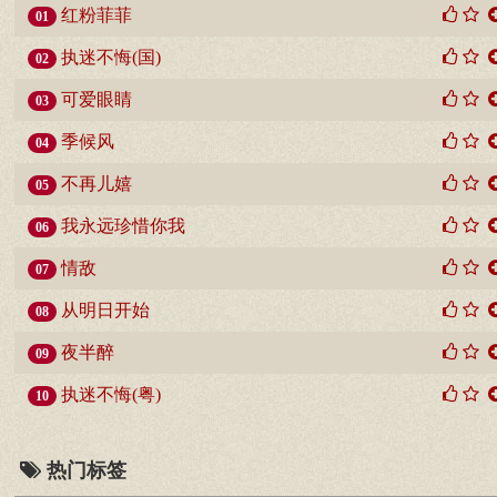
红粉菲菲
01
执迷不悔(国)
02
可爱眼睛
03
季候风
04
不再儿嬉
05
我永远珍惜你我
06
情敌
07
从明日开始
08
夜半醉
09
执迷不悔(粤)
10
热门标签