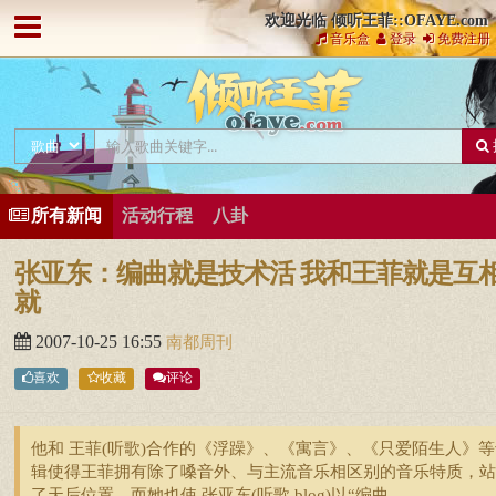
欢迎光临 倾听王菲::OFAYE.com
音乐盒
登录
免费注册
所有新闻
活动行程
八卦
张亚东：编曲就是技术活 我和王菲就是互
就
2007-10-25 16:55
南都周刊
喜欢
收藏
评论
他和 王菲(听歌)合作的《浮躁》、《寓言》、《只爱陌生人》等
辑使得王菲拥有除了嗓音外、与主流音乐相区别的音乐特质，站
了天后位置，而她也使 张亚东(听歌,blog)以“编曲 ...