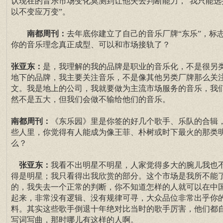
认现在的音乐市场变化莫测到让他失去判断能力，“我只能选
以不变应万变”。
南都周刊：
去年底你建立了自己的音乐厂牌“东乐”，标
你的音乐理念真正成型、可以和市场接轨了？
张亚东：
是，我理解的我的品牌是职业的音乐化，不是很另
地下的品牌，我主要关注音乐，不是像其他另类厂牌那么关
文。我是地上的公司，我就要做为主流市场服务的音乐，我
然不是五大，但我们会做不输给他们的音乐。
南都周刊：
《东乐园》里是你签的好几个歌手、乐队的合辑
些人里，你觉得有人能成为像王菲、朴树或时下最火的那类
么？
张亚东：
我看不出明星不明星，人家觉得多大的腕儿我也
得是明星；我只看得出我欣赏的部分。这个市场是我所不能
的，我失去一个正常的判断，你不知道怎样的人就可以在中
起来，非常没有逻辑、没有规律可寻，大众品位非常出乎你
料。其实这些歌手倒退十年绝对比当时的歌手厉害，他们都
写词写曲，那时哪儿有这样的人啊。