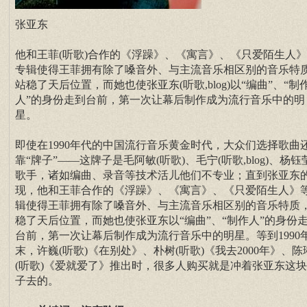
张亚东
他和王菲(听歌)合作的《浮躁》、《寓言》、《只爱陌生人
专辑使得王菲拥有除了嗓音外、与主流音乐相区别的音乐特
站稳了天后位置，而她也使张亚东(听歌,blog)以“编曲”、“制
人”的身份走到台前，第一次让幕后制作成为流行音乐中的明
星。
即使在1990年代的中国流行音乐黄金时代，大众们选择歌曲
靠“牌子”——这牌子是毛阿敏(听歌)、毛宁(听歌,blog)、杨钰
歌手，诸如编曲、录音等技术活儿他们不专业；直到张亚东
现，他和王菲合作的《浮躁》、《寓言》、《只爱陌生人》
辑使得王菲拥有除了嗓音外、与主流音乐相区别的音乐特质
稳了天后位置，而她也使张亚东以“编曲”、“制作人”的身份
台前，第一次让幕后制作成为流行音乐中的明星。等到1990
末，许巍(听歌)《在别处》、朴树(听歌)《我去2000年》、陈
(听歌)《爱就爱了》推出时，很多人购买就是冲着张亚东这
子去的。