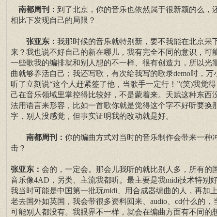
南都周刊：
到了北京，你的音乐也依然属于很新颖的么，
相比下发现自己的局限？
张亚东：
我那时候的音乐就特别新，要不我能在北京呆
来？我也说不好自己的新在哪儿，我有完全不同的意识，可
一些歌我的编排就和别人想的不一样、很有创造力，所以光
曲就够养活自己；我还写歌，有次给我写的歌录demo时，万
听了立刻说“这个人赶紧签了他，当歌手一定行！”(笑)我觉得
己在音乐领域里掌控得比较好，不是蒙着来。天赋这种东西
法用语言来形容，比如一首歌你就是觉得这个字不好听要换
字，别人没感觉，但事实证明我的改动就是好。
南都周刊：
你的编曲方式对当时的音乐制作会带来一种
击？
张亚东：
会的，一定会。那会儿我听的就比别人多，所有的
音乐像4AD，另类、主流我都听。最主要是我midi技术特别
我当时可能是中国第一批玩midi、用合成器编曲的人，再加
老去国外如英国，我会带很多资料回来、audio、cd什么的，
可能别人都没有。我眼界不一样，就会在编曲方面有不同的