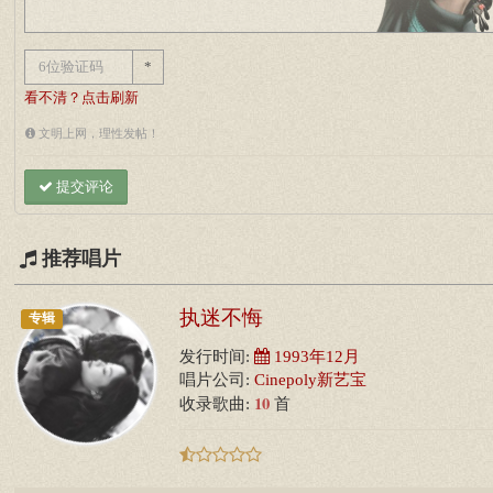
*
看不清？点击刷新
文明上网，理性发帖！
提交评论
推荐唱片
执迷不悔
专辑
发行时间:
1993年12月
唱片公司:
Cinepoly新艺宝
10
收录歌曲:
首