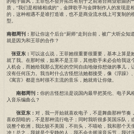
的电子曲风，王菲也不会开拓出有别于之前港台商业歌曲的
质，“我们是相辅相成的”，金牌歌手与金牌制作人的发现是
的，这种相遇不是谁打造谁，也不是商业流水线上可复制的
型。
南都周刊：
那让你这个后台“厨师”走到台前，被广大听众知
就是因为和王菲的合作？
张亚东：
可以这么说，王菲她很重要很重要，基本上算是
就了我。在那时候，如果不是王菲，其他歌手未必会给我这
人机会，而她给我那么宽松的空间自由地做你想做的事儿，
没有任何压力。我当时什么古怪想法她都接受，像《浮躁》
《寓言》都是当时很不主流的音乐，她就肯让你做。
南都周刊：
你的古怪想法是说国内最早把英伦、电子风
入音乐编曲么？
张亚东：
对，我一开始就喜欢电子，不是舞曲那种节奏
喜欢阴暗的，不是那种流行电子；同时我听很多英国乐队，
说整个欧洲，我比较不美国，不街头，不嘻哈，我和那个天
冲！总之，我就是个安静的人，我不会去摇滚音乐节，我讨