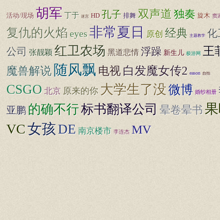
胡军
双声道
独奏
孔子
丁于
活动/现场
HD
排舞
旋木
窦
迷宫
非常夏日
复仇的火焰
经典
化
eyes
原创
主题教学
红卫农场
王
公司
浮躁
张靓颖
黑道悲情
新生儿
极游网
随风飘
白发魔女传2
魔兽解说
电视
eason
自拍
CSGO
大学生了没
微博
原来的你
北京
婚纱相册
果
标书翻译公司
的确不行
晕卷晕书
亚鹏
女孩
VC
DE
MV
南京楼市
李连杰