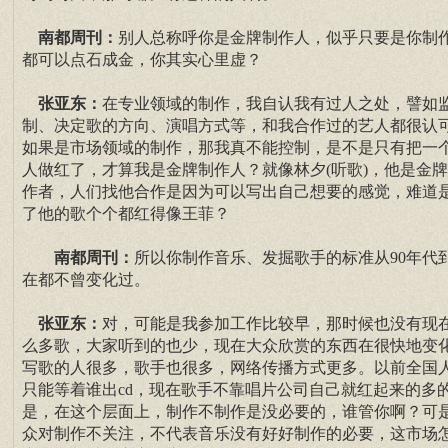
南都周刊：
别人总称呼你是金牌制作人，似乎只要是你制
都可以点石成金，你其实心里虚？
张亚东：
在专业领域的制作，我自认我有过人之处，譬如
制、决定歌的方向、演唱方式等，和我合作过的艺人都很认
如果是市场领域的制作，那我真不能控制，是不是只有把一
人做红了，才算我是金牌制作人？就像林夕(听歌)，他是金
作者，人们找他合作是因为可以写出自己想要的感觉，难道
了他的歌个个都红得像王菲？
南都周刊：
所以你制作音乐、发掘歌手的标准从90年代
在都不曾变化过。
张亚东：
对，可能是我参加工作比较早，那时候也没有现
么多歌，大家听到的也少，现在大众欣赏的东西在很快地变
写歌的人很多，歌手也很多，网络传播方式更多。以前全国
只能等着谁出cd，现在歌手不靠唱片公司自己就红起来的多
是，在这个层面上，制作不制作是没必要的，谁管你啊？可
众对制作不关注，不代表音乐没有好好制作的必要，这市场