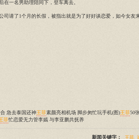
后在一名男助理陪同下，登车离去。
公司请了1个月的长假，被指出就是为了好好谈恋爱，如今女友
合 急去泰国还神
素颜亮相机场 脚步匆忙玩手机(图)
50
王菲
王菲
忙恋爱无力管李嫣 与李亚鹏共抚养
王菲
新闻关键字：
王菲