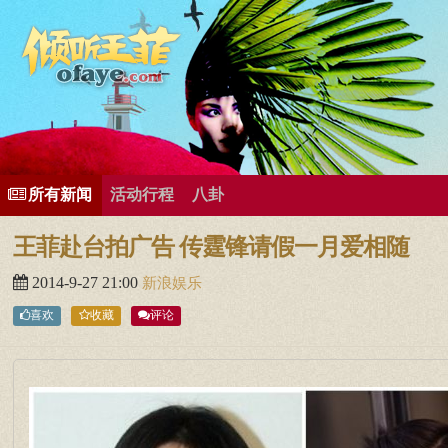
所有歌曲专辑
王菲新闻
王菲的精美图片
王菲精彩视频
王菲论坛
给王菲留言
用户中心
王
所有新闻
活动行程
八卦
王菲赴台拍广告 传霆锋请假一月爱相随
2014-9-27 21:00
新浪娱乐
喜欢
收藏
评论