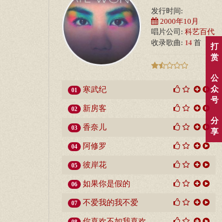
发行时间:
2000年10月
唱片公司:
科艺百代
14
收录歌曲:
首
打
赏
公
众
寒武纪
01
号
新房客
02
分
香奈儿
03
享
阿修罗
04
彼岸花
05
如果你是假的
06
不爱我的我不爱
07
你喜欢不如我喜欢