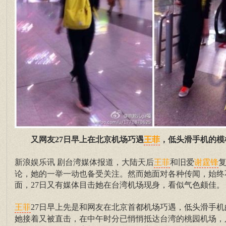
又网友27日早上在北京机场巧遇
，低头滑手机的模
王菲
新浪娱乐讯 剧台湾媒体报道，大陆天后
和旧爱
复
王菲
谢霆锋
论，她的一举一动也备受关注。然而她面对各种传闻，始终
面，27日又有媒体目击她在台湾机场现身，看似气色颇佳。
27日早上先是和网友在北京首都机场巧遇，低头滑手机
王菲
她接着又被直击，在中午时分已悄悄抵达台湾的桃园机场，