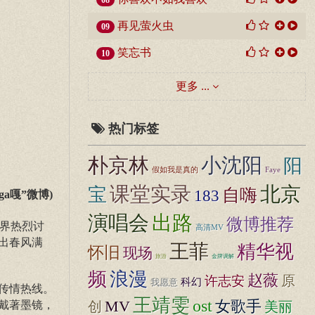
08
再见萤火虫
09
笑忘书
10
更多 ...
热门标签
朴京林
小沈阳
阳
假如我是真的
Faye
课堂实录
北京
宝
自嗨
183
a嘎”微博)
演唱会
出路
微博推荐
外界热烈讨
高清MV
出春风满
王菲
精华视
怀旧
现场
旅游
金牌调解
频
浪漫
赵薇
原
许志安
科幻
我愿意
传情热线。
王靖雯
ost
MV
女歌手
戴著墨镜，
创
美丽