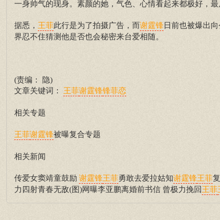
一身帅气的现身。素颜的她，气色、心情看起来都极好，最
据悉，
此行是为了拍摄广告，而
日前也被爆出向
王菲
谢霆锋
界忍不住猜测他是否也会秘密来台爱相随。
(责编： 隐)
文章关键词：
王菲
谢霆锋
锋菲恋
相关专题
被曝复合专题
王菲
谢霆锋
相关新闻
传爱女窦靖童鼓励
勇敢去爱拉姑知
复
谢霆锋
王菲
谢霆锋
王菲
力四射青春无敌(图)网曝李亚鹏离婚前书信 曾极力挽回
王菲