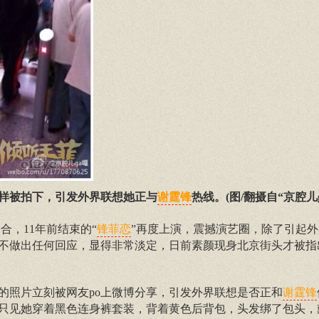
样被拍下，引发外界联想她正与
热线。(图/翻摄自“京腔儿g
谢霆锋
合，11年前结束的“
”再度上演，震撼演艺圈，除了引起
锋菲恋
不做出任何回应，显得非常淡定，日前素颜现身北京街头才被指
的照片立刻被网友po上微博分享，引发外界联想是否正和
谢霆锋
只见她穿着黑色连身裤套装，背着黄色后背包，头发绑了包头，