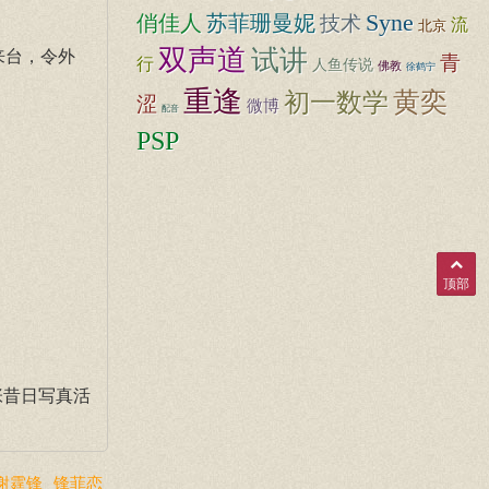
Syne
俏佳人
苏菲珊曼妮
技术
流
北京
双声道
试讲
来台，令外
青
行
人鱼传说
佛教
徐鹤宁
重逢
初一数学
黄奕
涩
微博
配音
PSP
顶部
张昔日写真活
谢霆锋
锋菲恋