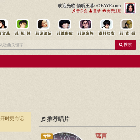
欢迎光临 倾听王菲::OFAYE.com
音乐盒
登录
免费注册
搜索
离开时更向记
推荐唱片
寓言
专辑