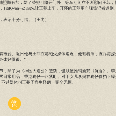
对她照顾有加，除了替她引路开门外，等车期间亦不断慰问王菲，
tiKwan与Zing先让王菲上车，开怀的王菲更向现场记者道别
，表示十分可惜。（王尚）
轻装抵台。近日他与王菲在港饱受媒体追逐，他皱着眉，直斥港媒
身体好得很。”
节，除了为《神医大道公》造势，也顺便推销新戏《沉香》。李
买日常用品，香港狗仔一路紧盯。对于女儿李嫣在狗仔偷拍下曝
，不过媒体指王菲子宫生怪病，完全无据。
赏