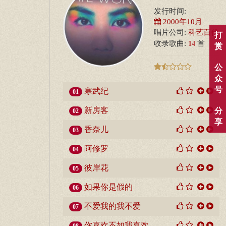
发行时间:
2000年10月
唱片公司:
科艺百代
打
14
收录歌曲:
首
赏
公
众
号
寒武纪
01
新房客
分
02
享
香奈儿
03
阿修罗
04
彼岸花
05
如果你是假的
06
不爱我的我不爱
07
你喜欢不如我喜欢