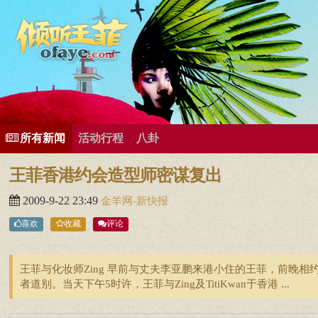
所有歌曲专辑
王菲新闻
王菲的精美图片
王菲精彩视频
王菲论坛
给王菲留言
用户中心
王
所有新闻
活动行程
八卦
王菲香港约会造型师密谋复出
2009-9-22 23:49
金羊网-新快报
喜欢
收藏
评论
王菲与化妆师Zing 早前与丈夫李亚鹏来港小住的王菲，前晚相约化
者道别。当天下午5时许，王菲与Zing及TitiKwan于香港 ...