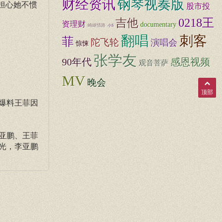
财经资讯
钢琴视奏版
担心她不惯
股市投
。
吉他
0218王
资理财
documentary
崎岖情路
小S
翻唱
刺客
菲
陀飞轮
演唱会
惊悚
张学友
90年代
感恩视频
观音菩萨
MV
晚会
顶部
爆料王菲因
亚鹏、王菲
光，李亚鹏