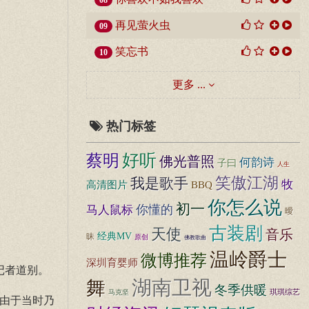
08
再见萤火虫
09
笑忘书
10
更多 ...
热门标签
好听
蔡明
佛光普照
何韵诗
子曰
人生
笑傲江湖
我是歌手
牧
高清图片
BBQ
你怎么说
初一
你懂的
马人鼠标
曖
古装剧
天使
音乐
经典MV
昧
原创
佛教歌曲
温岭爵士
微博推荐
深圳育婴师
记者道别。
湖南卫视
舞
冬季供暖
琪琪综艺
马克坚
，由于当时乃