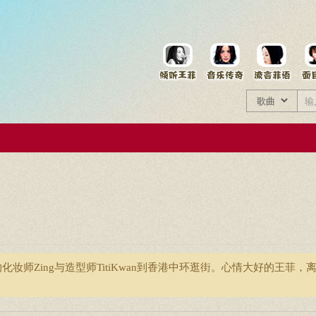
菲资料档案
王菲同款商品
妆师Zing与造型师TitiKwan到香港中环逛街。心情大好的王菲，