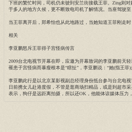
下班的繁忙时间，司机仍未驶到安兰街接载王菲。Zing则
于多人的地方久候，更不断致电司机了解情况。当座驾驶至，Ti
当王菲离开后，郑希怡也从此地路过，当她知道王菲刚走时
相关
李亚鹏怒斥王菲得子宫怪病传言
2009台北电视节开幕在即，应邀为开幕致词的李亚鹏前天
罹患子宫怪病而暴瘦根本是“瞎扯”，李亚鹏说：“她(指王菲)
李亚鹏此行是以北京某影视副总经理身份抵台参与台北电视
日前携女儿赴港度假，不管是逛商场扫精品，或是到超市采
表示，狗仔是远距离拍摄，所以还OK，他能体谅媒体压力