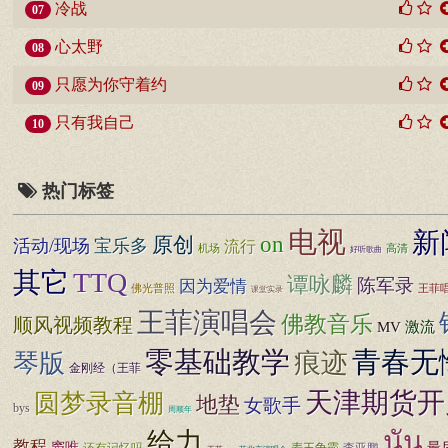
冷战
07
心太野
08
只愿为你守着约
09
只有我自己
10
热门标签
电视
新
on
原创
活动/现场
宝乐多
流行
机场
高清
好听歌曲
其它
TTQ
谭咏麟
陈军录
因为爱情
佛光普照
王菲
课堂实录
王菲演唱会
佛教音乐
顺风视频教程
MV
激流
零基础教学
青春无
痕迹
琴版
金刚经（王菲
天津期货开
圆梦录音棚
地垫
女歌手
bys
周顺年
นัน
给力
教程
窦唯
最