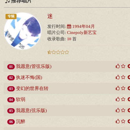
推荐唱片
迷
专辑
发行时间:
1994年04月
唱片公司:
Cinepoly新艺宝
10
收录歌曲:
首
我愿意(管弦乐版)
01
执迷不悔(国)
02
变幻的世界在转
03
软弱
04
我愿意(弦乐版)
05
沉醉
06