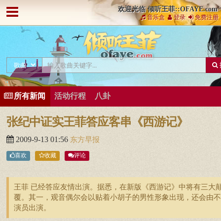
欢迎光临 倾听王菲::OFAYE.com
音乐盒
登录
免费注册
所有新闻
活动行程
八卦
张纪中证实王菲答应客串《西游记》
2009-9-13 01:56
东方早报
喜欢
收藏
评论
王菲 已经答应友情出演。据悉，在新版《西游记》中将有三大
覆。其一，观音偶尔会以贴着小胡子的男性形象出现，还会由不
演员出演。