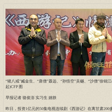
“猪八戒”臧金生、“唐僧”聂远、“孙悟空”吴樾、“沙僧”徐锦江
起)CFP 图
早报记者 骆俊澎 实习生 姚轶
昨日，投资1亿元的50集电视连续剧《西游记》在离甘肃200