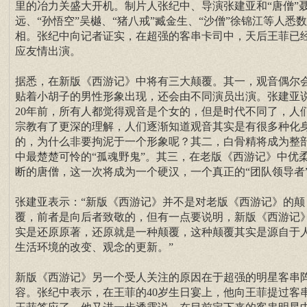
里的冶力关盛大开机。制片人张纪中、导演张建亚和“唐僧”
远、“孙悟空”吴樾、“猪八戒”臧金生、“沙僧”徐锦江等人悉
相。张纪中向记者证实，在超强的客串卡司中，天后王菲已
应友情出演。
据悉，在新版《西游记》中将有三大颠覆。其一，观音偶尔
贴着小胡子的男性形象出现，还会由不同演员出演。张建亚
20年前，所有人都觉得观音是个女的，但是时代不同了，人
宗教有了更深的理解，人们逐渐知道观音其实是有很多种化
的，为什么非要拘泥于一个形象呢？其二，白骨精将成为整
中最楚楚可怜的“孤魂野鬼”。其三，在老版《西游记》中优
断的唐僧，这一次将成为一个硬汉，一个真正的“团队领导者
张建亚表示：“新版《西游记》并不是对老版《西游记》的颠
覆，前者是向后者致敬的，但有一点要说明，新版《西游记
实是还原原著，还原就是一种颠覆，这种颠覆其实是源自于
生活环境的改变、观念的更新。”
新版《西游记》另一个受人关注的原因在于超强的明星客串
容。张纪中表示，在王菲的40岁生日宴上，他向王菲提过客