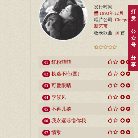
发行时间:
打
1993年12月
赏
唱片公司:
Cinepoly
新艺宝
公
10
收录歌曲:
首
众
号
分
红粉菲菲
01
享
执迷不悔(国)
02
可爱眼睛
03
季候风
04
不再儿嬉
05
我永远珍惜你我
06
情敌
07