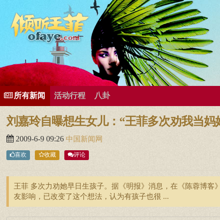
所有歌曲专辑
王菲新闻
王菲的精美图片
王菲精彩视频
王菲论坛
给王菲留言
用户中心
王
所有新闻
活动行程
八卦
刘嘉玲自曝想生女儿：“王菲多次劝我当妈
2009-6-9 09:26
中国新闻网
喜欢
收藏
评论
王菲 多次力劝她早日生孩子。据《明报》消息，在《陈蓉博客
友影响，已改变了这个想法，认为有孩子也很 ...