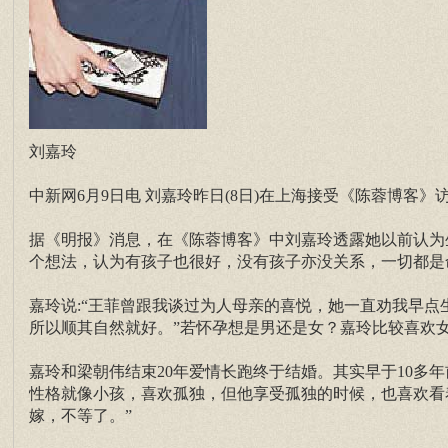
刘嘉玲
中新网6月9日电 刘嘉玲昨日(8日)在上海接受《陈蓉博客
据《明报》消息，在《陈蓉博客》中刘嘉玲透露她以前认为
个想法，认为有孩子也很好，没有孩子亦没关系，一切都是
嘉玲说:“王菲曾跟我谈过为人母亲的喜悦，她一直劝我早
所以顺其自然就好。”若怀孕想是男还是女？嘉玲比较喜欢
嘉玲和梁朝伟结束20年爱情长跑终于结婚。其实早于10多
性格就像小孩，喜欢孤独，但他享受孤独的时候，也喜欢看着
嫁，不等了。”