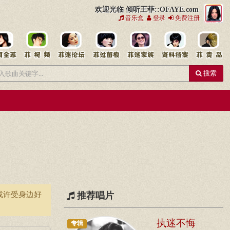
欢迎光临 倾听王菲::OFAYE.com
音乐盒
登录
免费注册
搜索
或许受身边好
推荐唱片
执迷不悔
专辑