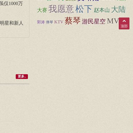
仅1000万
松下
我愿意
大陆
赵本山
大赛
蔡琴
MV
游民星空
KTV
郭涛
弹琴
大明星和新人
顶部
更多..