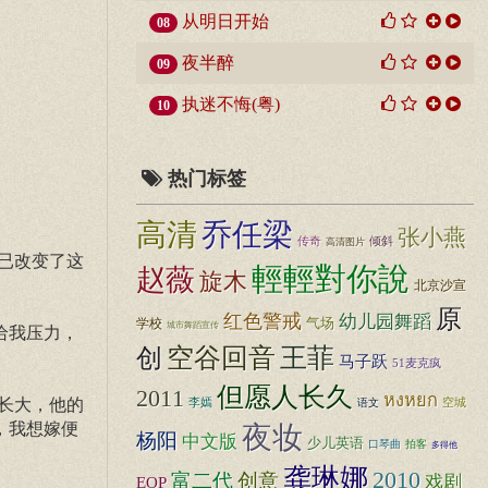
从明日开始
08
夜半醉
09
执迷不悔(粤)
10
热门标签
高清
乔任梁
张小燕
传奇
倾斜
高清图片
已改变了这
輕輕對你說
赵薇
旋木
北京沙宣
原
红色警戒
幼儿园舞蹈
学校
气场
城市舞蹈宣传
给我压力，
王菲
空谷回音
创
马子跃
51麦克疯
但愿人长久
2011
หงหยก
长大，他的
空城
李嫣
语文
，我想嫁便
夜妆
杨阳
中文版
少儿英语
口琴曲
拍客
多得他
龚琳娜
2010
富二代
创意
戏剧
EOP