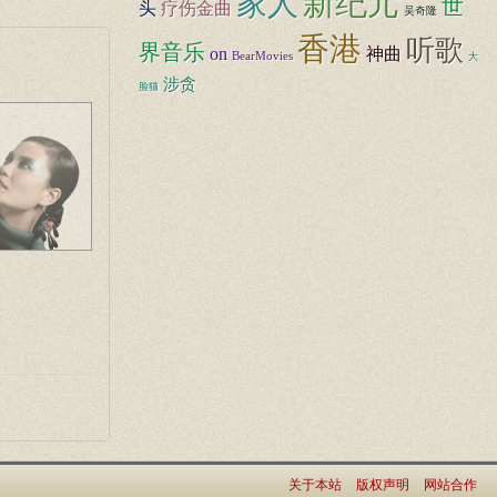
新纪元
家人
世
头
疗伤金曲
吴奇隆
香港
听歌
界音乐
on
神曲
BearMovies
大
涉贪
脸猫
关于本站
版权声明
网站合作