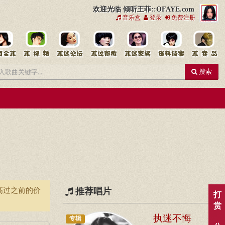
欢迎光临 倾听王菲::OFAYE.com
音乐盒
登录
免费注册
搜索
高过之前的价
推荐唱片
打
赏
执迷不悔
专辑