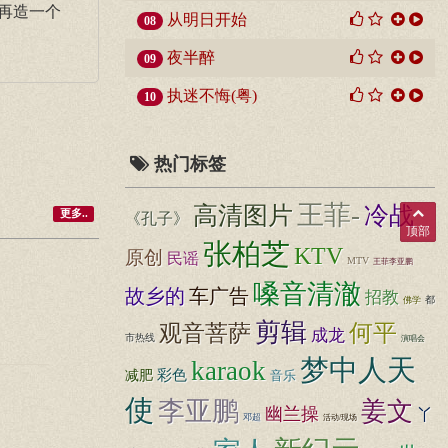
再造一个
从明日开始
08
夜半醉
09
执迷不悔(粤)
10
热门标签
王菲-
高清图片
冷战
更多..
《孔子》
顶部
张柏芝
KTV
原创
民谣
MTV
王菲李亚鹏
嗓音清澈
故乡的
车广告
招教
都
佛学
剪辑
何平
观音菩萨
成龙
市热线
演唱会
梦中人天
karaok
彩色
减肥
音乐
使
李亚鹏
姜文
幽兰操
丫
邓超
活动/现场