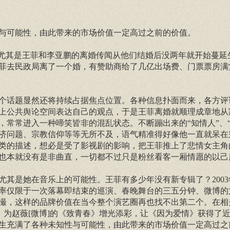
与可能性，由此带来的市场价值一定高过之前的价值。
，尤其是王菲和李亚鹏的离婚传闻从他们结婚后没两年就开始蔓延
菲去民政局离了一个婚，有赞助商给了几亿出场费、门票票房满
个话题显然还将持续占据焦点位置。各种信息扑面而来，各方评
上公共舆论空间表达自己的观点，于是王菲离婚就顺理成章地从
常常进入一种啼笑皆非的混乱状态。不断蹦出来的“知情人”、“
济问题、宗教信仰等等无所不及，语气精准得好像他一直就呆在
类的描述，想必是受了影视剧的影响，把王菲推上了悲情女主角
也本就没有是非曲直，一切都不过只是粉丝看客一厢情愿的以己
其是她在音乐上的可能性。王菲有多少年没有新专辑了？2003
率仅限于一次落幕即结束的巡演、春晚舞台的三五分钟、微博的
撮，这样的品牌价值在当今整个演艺圈再也找不出第二个。在相
，为赵薇[微博]的《致青春》增光添彩，让《因为爱情》获得了
生充满了各种未知性与可能性，由此带来的市场价值一定高过之