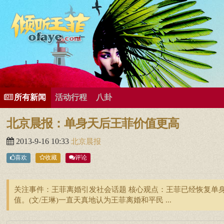
所有歌曲专辑
王菲新闻
王菲的精美图片
王菲精彩视频
王菲论坛
给王菲留言
用户中心
王
所有新闻
活动行程
八卦
北京晨报：单身天后王菲价值更高
2013-9-16 10:33
北京晨报
喜欢
收藏
评论
关注事件：王菲离婚引发社会话题 核心观点：王菲已经恢复单
值。(文/王琳)一直天真地认为王菲离婚和平民 ...