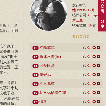
公
发行时间:
众
1993年12月
号
唱片公司:
Cinepoly
新艺宝
分
10
生长了。然
收录歌曲:
首
享
堂彩，同时
论不绝于
红粉菲菲
01
家务事升级
密友”把王
执迷不悔(国)
02
别人的床底
可爱眼睛
03
的位置。王
度人。
季候风
04
年《将爱》
不再儿嬉
05
文字和个别
我永远珍惜你我
夫教子这8
06
近年来低迷歌
情敌
07
前的价值。