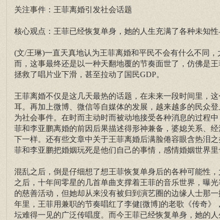
关注事件：王菲离婚引发社会话题
核心观点：王菲已经恢复单身，她的人生充满了各种未知性
(文/王琳)一直天真地认为王菲离婚和平民不会有什么不同
而，这事最终还是以一种天翻地覆的节奏面世了，仿佛是王
拯救了唱片业下滑，甚至拉动了国民GDP。
王菲离婚不仅是这几天最热的话题，在未来一段时间里，这
耳。再加上微博、微信等自媒体的发展，越来越多的民众登
为社会事件。在时而主动时而被动地接受各种消息的过程中，
菲和李亚鹏离婚的前因后果描述得形神兼备，婆媳关系、经
下一样。还有些文章中关于王菲离婚后满脸倦容眼含热泪之
菲和李亚鹏把婚姻玩死是他们自己的事情，感情婚姻世界里
混乱之后，倒是仔细想了想王菲恢复单身后的各种可能性，尤
之后，十年间零星的几首单曲支撑着王菲的音乐世界，曝光
的慈善活动，但她却从来没有被归到演艺圈的边缘人士那一
年里，王菲用兼职的节奏唱红了李健[微博]的老歌《传奇》
坛难得一见的广泛传唱度。而今王菲已经恢复单身，她的人