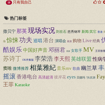
只有我自己
10
热门标签
现场实况
那英
撒贝宁
新闻/其它
刘在石
悠秀钢琴
香港
功夫
惊悚
港台
Live
巡唱
购物
演唱会
经典
场
高清
MV
酷娱乐
邓丽君
中国好声音
女歌手
王菲致
视频
苏诗丁
李荣浩
李天熙
英雄联盟
性病
OK伴奏版
相葉雅紀
丰
幽兰草
窦唯
音乐mv
微博推荐
歌曲
摇滚
Fa
香港电台
eyes
彼岸花
高清超清
贝德玛
?执犹旖
王菲
Karaoke