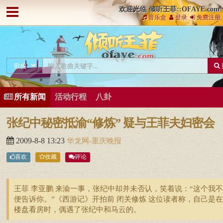
欢迎光临 倾听王菲::OFAYE.com
音乐盒
登录
免费注册
所有新闻
活动行程
八卦
张纪中秘密抵渝“修炼” 疑与王菲夫妇密会
2009-8-8 13:23
华龙网-重庆晚报
喜欢
收藏
评论
王菲 李亚鹏 来渝一事，张纪中却并未否认，笑着说：“这个我
便告诉你。”《西游记》开拍前 闭关修炼 这位读者称，自己是
楼盘看房时，偶遇了张纪中和马云的。