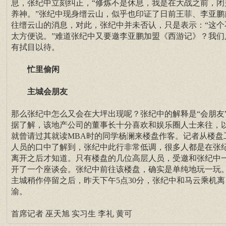
息，张纪中立刻纠正，“修炼不是休息，我是在大战之前，闭
养神。”张纪中现身缙云山，似乎也印证了日前王菲、李亚鹏
往缙云山的消息，对此，张纪中并未否认，只是表示：“这个
太方便说。”难道张纪中又要邀李亚鹏加盟《西游记》？我们
有拭目以待。
忙里偷闲
主城会朋友
那么张纪中怎么又会在大坪出现呢？张纪中的解释是“会朋友
据了解，该地产公司的董事长十分喜欢和娱乐圈人士来往，
就曾请过其就读MBA时的同学杨澜来楼盘作客。记者从楼盘
人员的口中了解到，张纪中此行非常低调，很多人都是在张
离开之后才知道。只有楼盘的几位高层人员，受邀和张纪中
开了一个座谈会。张纪中前往该楼盘，确实是单纯地玩一玩
主城稍作停留之后，昨天下午5点30分，张纪中和马云乘机离
渝。
首席记者 巫天旭 实习生 李礼 黄可