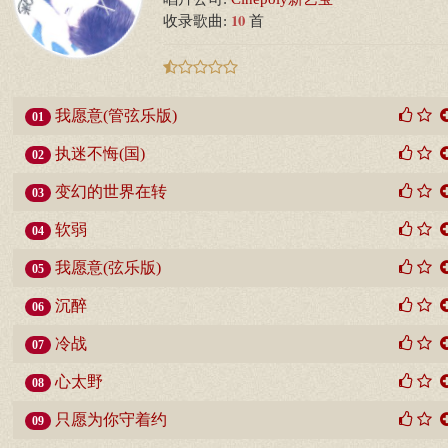
10
收录歌曲:
首
我愿意(管弦乐版)
01
执迷不悔(国)
02
变幻的世界在转
03
软弱
04
我愿意(弦乐版)
05
沉醉
06
冷战
07
心太野
08
只愿为你守着约
09