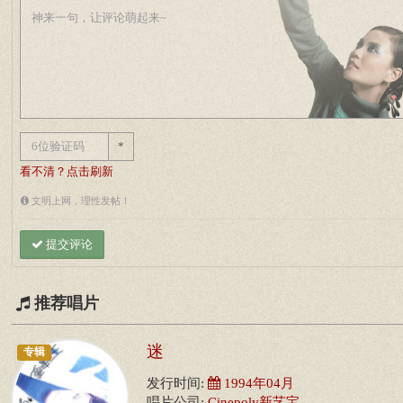
*
看不清？点击刷新
文明上网，理性发帖！
提交评论
推荐唱片
迷
专辑
发行时间:
1994年04月
唱片公司:
Cinepoly新艺宝