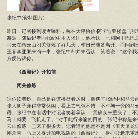
张纪中(资料图片)
昨日，记者接到读者曝料，称在大坪协信·阿卡迪亚楼盘与张
邂逅，随后记者向张纪中本人求证，他承认，已和阿里巴巴
马云在缙云山闭关修炼了好几天，昨日已准备离开。而问到
王菲李亚鹏来渝一事，张纪中却并未否认，笑着说：“这个我
方便告诉你。”
《西游记》
开拍前
闭关修炼
这位读者称，自己是在该楼盘看房时，偶遇了张纪中和马云
张大胡子穿得非常休闲，看上去气色不错，不时与一旁的马
语。张纪中在电话中对记者笑着承认：“我确实来重庆了，不
马上就要上飞机走了。”对于此行来渝的目的，张纪中称是来
云山修炼，已来了很多天。记者追问他是不是因《倚天屠龙
刚杀青，马上又要开拍电视版的《西游记》，身心疲惫来重