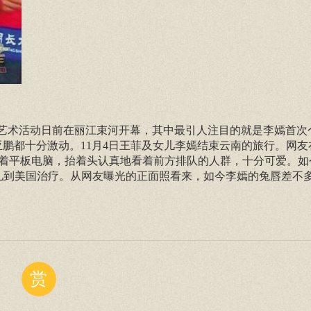
青年艺术活动日前在丽江束河开幕，其中最引人注目的就是李嫣首次
鹏都十分激动。11月4日王菲及女儿李嫣结束云南的旅行。网友
着平板电脑，抬着头认真地看着前方排队的人群，十分可爱。如
儿到美国治疗。从网友曝光的正面照看来，如今李嫣的兔唇差不
赏