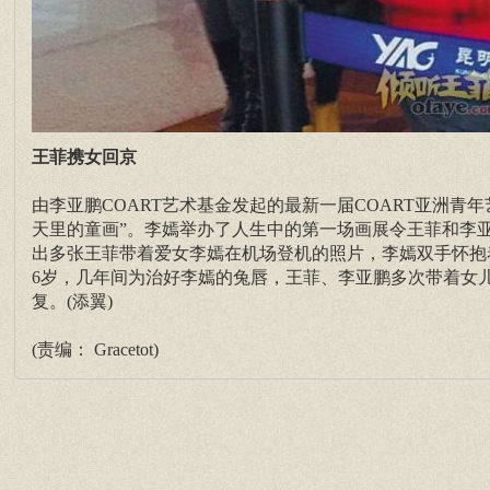
王菲携女回京
由李亚鹏COART艺术基金发起的最新一届COART亚洲
天里的童画”。李嫣举办了人生中的第一场画展令王菲和李亚
出多张王菲带着爱女李嫣在机场登机的照片，李嫣双手怀抱
6岁，几年间为治好李嫣的兔唇，王菲、李亚鹏多次带着女
复。(添翼)
(责编： Gracetot)