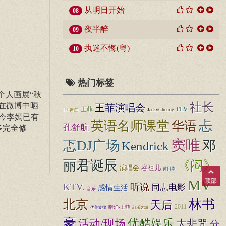
从明日开始
08
夜半醉
09
执迷不悔(粤)
10
热门标签
个人画展“秋
社长
在微博中晒
王菲演唱会
FLV
王菲
JackyCheung
DJ.舞曲
今李嫣已有
忐
英语名师课堂
华语
孔舒航
多完全修
窦唯
忑DJ广场
邓
Kendrick
丽君诞辰
《闷》
演唱会
容祖儿
黄日华
顶部
MV
KTV.
听说
同志电影
感情生活
音乐
北京
林书
天后
2011
暗涌-王菲
幻乐之城
优美旋律
豪
优酷娱乐
活动/现场
大悲咒
分