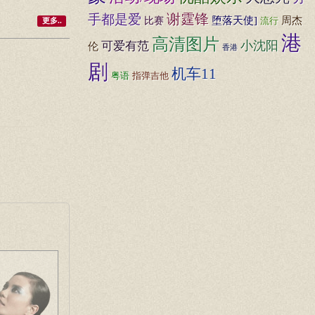
谢霆锋
手都是爱
比赛
堕落天使]
周杰
流行
更多..
港
高清图片
小沈阳
可爱有范
伦
香港
剧
机车11
指弹吉他
粤语