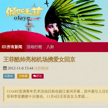
所有歌曲专辑
王菲新闻
王菲的精美图片
王菲精彩视频
王菲论坛
给王菲留言
用户中心
王
所有新闻
活动行程
八卦
王菲酷帅亮相机场携爱女回京
2012-11-6 15:44
沈阳晚报
喜欢
收藏
评论
COART亚洲青年艺术活动日前在丽江束河开幕，其中最引人注
菲和李亚鹏都十分激动。11月4日王菲及女儿李嫣 ...