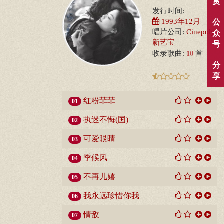
赏
发行时间:
1993年12月
公
唱片公司:
Cinepoly
众
新艺宝
号
10
收录歌曲:
首
分
享
红粉菲菲
01
执迷不悔(国)
02
可爱眼睛
03
季候风
04
不再儿嬉
05
我永远珍惜你我
06
情敌
07