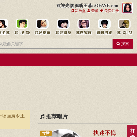
欢迎光临 倾听王菲::OFAYE.com
音乐盒
登录
免费注册
搜索
一场画展令王
推荐唱片
打
执迷不悔
专辑