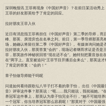
深圳晚报讯 王菲将现身《中国好声音》？在前日某活动秀上
王菲的好友那英给予了肯定的回应。
拉好朋友王菲入伙
近日有消息指王菲将担任《中国好声音》第二季的导师，而
峰、那英、庾澄庆也在名单之列。前日，第一季导师那英亮
场，她确认将留任第二季《中国好声音》。有媒体询问她是
拉好朋友入伙，那英答复“会的”，现场记者继而求证是否是
菲，那英故作神秘状回答“现在还不会”。她特别把重音放在在
在”两字上。直至被追问“王菲节目开播后会来么”，那英这才
了肯定的答复：“会的！”
章子怡做导师能干吗呢
问道如何看待跟歌坛八竿子打不着的章子怡， 出任《中国最
音》评审这件事？那英说：“呃……我只能说，我祝福她。”
养冠军这件事上，那英认为章子怡完全不行，“她不可能培养
一个冠军，你当培养冠军那么容易呢！”那英对于《中国最强