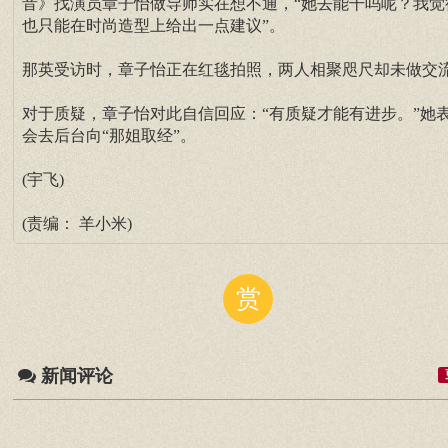
音》找演员章子怡做导师实在想不通，“她去能干吗呢？我觉
也只能在时尚造型上给出一点建议”。
那英受访时，章子怡正在红毯拍照，两人相聚咫尺却未做交
对于质疑，章子怡对此自信回应：“有质疑才能有进步。”她
会去后台向“那姐取经”。
(宇飞)
(责编： 羊小米)
赏
新闻评论