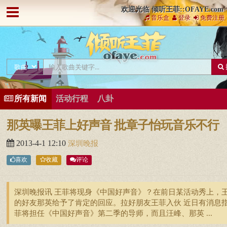
欢迎光临 倾听王菲::OFAYE.com
音乐盒
登录
免费注册
所有新闻
活动行程
八卦
那英曝王菲上好声音 批章子怡玩音乐不行
2013-4-1 12:10
深圳晚报
喜欢
收藏
评论
深圳晚报讯 王菲将现身《中国好声音》？在前日某活动秀上，
的好友那英给予了肯定的回应。拉好朋友王菲入伙 近日有消息
菲将担任《中国好声音》第二季的导师，而且汪峰、那英 ...