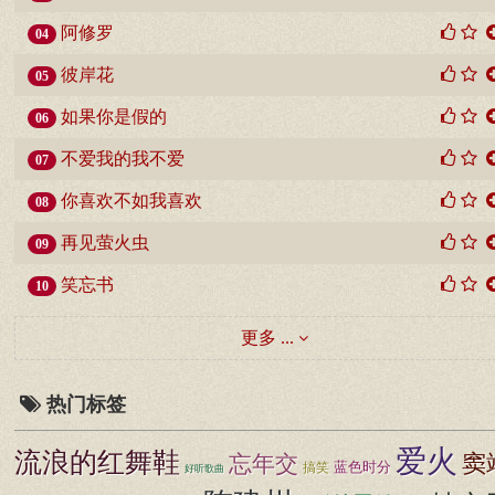
阿修罗
04
彼岸花
05
如果你是假的
06
不爱我的我不爱
07
你喜欢不如我喜欢
08
再见萤火虫
09
笑忘书
10
更多 ...
热门标签
爱火
流浪的红舞鞋
窦
忘年交
搞笑
蓝色时分
好听歌曲