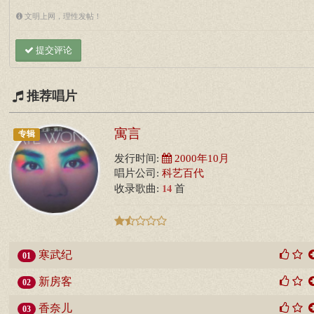
文明上网，理性发帖！
提交评论
推荐唱片
寓言
专辑
发行时间:
2000年10月
唱片公司:
科艺百代
14
收录歌曲:
首
寒武纪
01
新房客
02
香奈儿
03