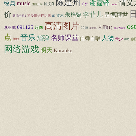
陈建州
情义
谢霆锋
经典
music
钟汉良
广州
过眼云烟
dota2
价
李菲儿
皇德耀世
朱梓骁
in
旋木
将爱情进行到底
激流快艇2
高清图片
ost
091125
超像
人间(1)
李亚鹏
2010
梁朝伟
达人秀苏州
点
音乐
名师课堂
指弹
人物
自弹自唱
俞
云少
神曲
神奇
网络游戏
明天
Karaoke