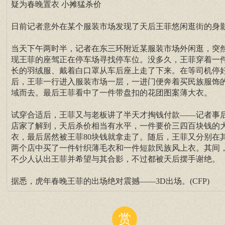
疑为春晚置衣 小摊猛杀价
日前记者意外在某个服装市场发现了天后王菲悠闲逛街的身
当天下午两时半，记者在东三环附近某服装市场外闲逛，突
现王菲的座驾正在停车场寻找停车位。没多久，王菲穿着一
长的羽绒服、戴着白口罩从车后座上走了下来。在等司机停
后，王菲一行进入服装市场一层，一进门便奔着买民族服饰
域而去。最后王菲看中了一件带盘扣的花团图案薄大衣。
试穿合适后，王菲又与老板讲了半天才掏钱付款——记者事
店家了解到，天后杀价相当有水平，一件要价三四百块钱的
衣，最后居然被王菲80块钱就拿走了。随后，王菲又分别在
两个店中买了一件针织薄毛衣和一件短款民族风上衣。其间
不少人认出王菲并希望与其合影，不过都被天后摆手谢绝。
据悉，虎年春晚王菲的出场绝对震撼——3D出场。(CFP)
赏