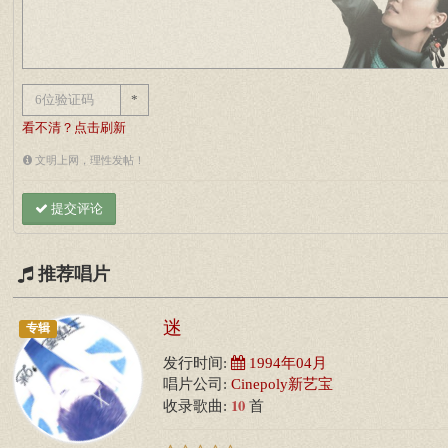
*
看不清？点击刷新
文明上网，理性发帖！
提交评论
推荐唱片
迷
专辑
发行时间:
1994年04月
唱片公司:
Cinepoly新艺宝
10
收录歌曲:
首