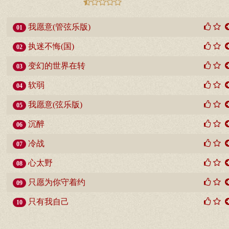
我愿意(管弦乐版)
01
执迷不悔(国)
02
变幻的世界在转
03
软弱
04
我愿意(弦乐版)
05
沉醉
06
冷战
07
心太野
08
只愿为你守着约
09
只有我自己
10