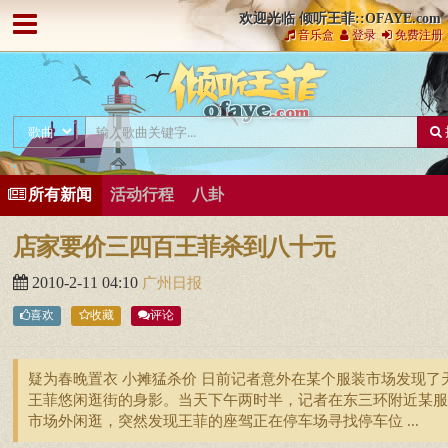
欢迎光临 倾听王菲::OFAYE.com
音乐盒
登录
免费注册
所有新闻
活动行程
八卦
店家要价三四百王菲杀到八十元
2010-2-11 04:10
广州日报
喜欢
收藏
评论
疑为春晚置衣 小摊猛杀价 日前记者意外在某个服装市场发现了
王菲悠闲逛街的身影。当天下午两时半，记者在东三环附近某服
市场外闲逛，突然发现王菲的座驾正在停车场寻找停车位 ...