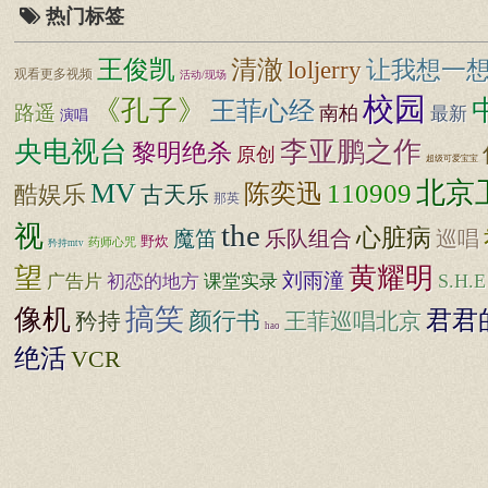
热门标签
清澈
王俊凯
loljerry
让我想一
观看更多视频
活动/现场
校园
《孔子》
王菲心经
路遥
南柏
最新
演唱
央电视台
李亚鹏之作
黎明绝杀
原创
超级可爱宝宝
北京
MV
110909
陈奕迅
酷娱乐
古天乐
那英
the
视
心脏病
魔笛
乐队组合
巡唱
野炊
药师心咒
矜持mtv
望
黄耀明
刘雨潼
S.H.E
广告片
初恋的地方
课堂实录
搞笑
像机
君君
矜持
颜行书
王菲巡唱北京
hao
绝活
VCR