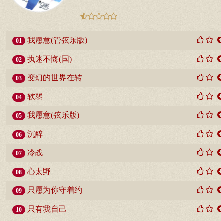
我愿意(管弦乐版)
01
执迷不悔(国)
02
变幻的世界在转
03
软弱
04
我愿意(弦乐版)
05
沉醉
06
冷战
07
心太野
08
只愿为你守着约
09
只有我自己
10