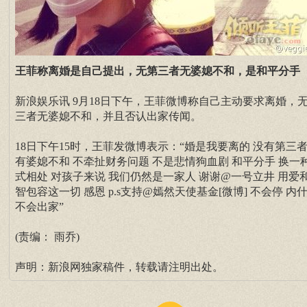
王菲称离婚是自己提出，无第三者无婆媳不和，是和平分手
新浪娱乐讯 9月18日下午，王菲微博称自己主动要求离婚，
三者无婆媳不和，并且否认出家传闻。
18日下午15时，王菲发微博表示：“婚是我要离的 没有第三者
有婆媳不和 不牵扯财务问题 不是悲情狗血剧 和平分手 换一
式相处 对孩子来说 我们仍然是一家人 谢谢@一号立井 用爱
智包容这一切 感恩 p.s支持@嫣然天使基金[微博] 不会停 内
不会出家”
(责编： 雨乔)
声明：新浪网独家稿件，转载请注明出处。