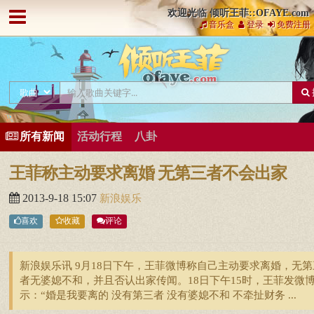
欢迎光临 倾听王菲::OFAYE.com
音乐盒
登录
免费注册
所有新闻
活动行程
八卦
王菲称主动要求离婚 无第三者不会出家
2013-9-18 15:07
新浪娱乐
喜欢
收藏
评论
新浪娱乐讯 9月18日下午，王菲微博称自己主动要求离婚，无第
者无婆媳不和，并且否认出家传闻。18日下午15时，王菲发微
示：“婚是我要离的 没有第三者 没有婆媳不和 不牵扯财务 ...