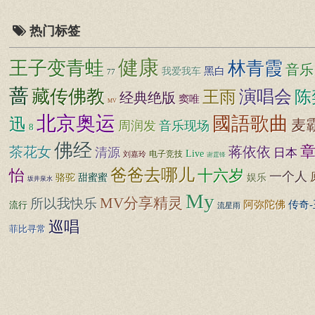
热门标签
健康
王子变青蛙
林青霞
音乐
黑白
我爱我车
77
蔷
藏传佛教
王雨
演唱会
陈
经典绝版
窦唯
MV
北京奥运
國語歌曲
迅
麦
周润发
音乐现场
8
佛经
茶花女
蒋依依
清源
日本
Live
刘嘉玲
电子竞技
谢霆锋
爸爸去哪儿
怡
十六岁
一个人
骆驼
甜蜜蜜
娱乐
坂井泉水
My
MV分享精灵
所以我快乐
阿弥陀佛
传奇
流行
流星雨
巡唱
菲比寻常