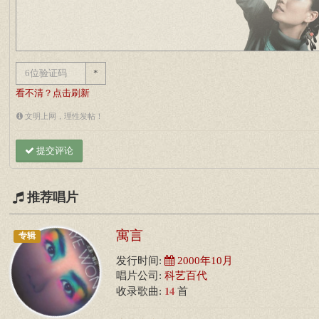
*
看不清？点击刷新
文明上网，理性发帖！
提交评论
推荐唱片
寓言
专辑
发行时间:
2000年10月
唱片公司:
科艺百代
14
收录歌曲:
首