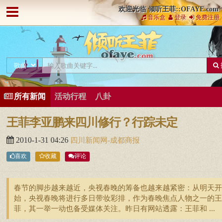
欢迎光临 倾听王菲::OFAYE.com
音乐盒
登录
免费注册
所有新闻
活动行程
八卦
王菲李亚鹏来四川修行？行踪未定
2010-1-31 04:26
四川新闻网-成都商报
喜欢
收藏
评论
春节的脚步越来越近，央视春晚的筹备也越来越紧密：从明天开
始，央视春晚将进行多日带妆彩排，作为春晚焦点人物之一的王
菲，其一举一动也备受媒体关注。昨日有网站透露：王菲和 ...