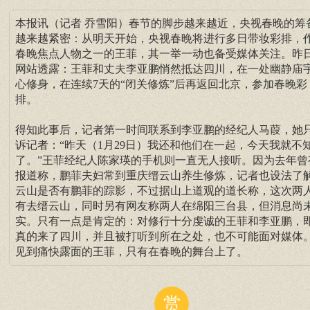
本报讯（记者 乔雪阳）春节的脚步越来越近，央视春晚的筹
越来越紧密：从明天开始，央视春晚将进行多日带妆彩排，
春晚焦点人物之一的王菲，其一举一动也备受媒体关注。昨
网站透露：王菲和丈夫李亚鹏悄然抵达四川，在一处幽静庙
心修身，在连续7天的“闭关修炼”后再返回北京，参加春晚彩
排。
得知此事后，记者第一时间联系到李亚鹏的经纪人马葭，她
诉记者：“昨天（1月29日）我还和他们在一起，今天我就不
了。”王菲经纪人陈家瑛的手机则一直无人接听。因为去年曾
报道称，鹏菲夫妇常到重庆缙云山养生修炼，记者也设法了
云山是否有鹏菲的踪影，不过据山上道观的道长称，这次两
有去缙云山，同时另有网友称两人在绵阳三台县，但消息尚
实。只有一点是肯定的：对修行十分虔诚的王菲和李亚鹏，
真的来了四川，并且被打听到所在之处，也不可能面对媒体
见到痛快露面的王菲，只有在春晚的舞台上了。
赏