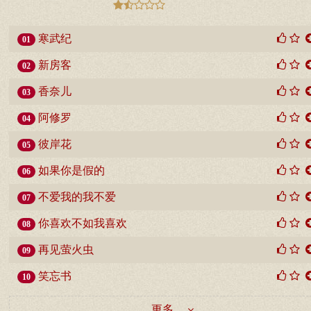
寒武纪
01
新房客
02
香奈儿
03
阿修罗
04
彼岸花
05
如果你是假的
06
不爱我的我不爱
07
你喜欢不如我喜欢
08
再见萤火虫
09
笑忘书
10
更多 ...