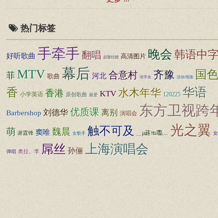
热门标签
手牵手
晚会
韩语中
翻唱
好听歌曲
高清图片
赵薇结婚
幕后
MTV
国
齐豫
合意村
菲
河北
歌曲
张学友
活动/现场
香
华语
水木年华
香港
KTV
小学英语
120225
原创歌曲
最爱
东方卫视跨
优质课
离别
刘德华
Barbershop
演唱会
光之翼
触不可及
萌
魏晨
窦唯
﹎μ蔠℡嚸﹏
谢霆锋
女
女歌手
上海演唱会
屌丝
孙俪
弹唱
奥拉。李