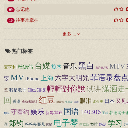
忘记他
09
往事常牵挂
10
更多 ...
热门标签
台媒
黑白
MTV
音乐
杜德伟
旋木
麦亨利
鬼片僵尸片
MV
菲语录盘
六字大明咒
上海
雯
iPhone
輕輕對你說
潇洒走
试讲
知己知彼
差
我是歌手
红豆
回
眼泪
又见
日本
香港
多金王
成功者演讲
谢霆锋
张学友
英雄
国语
娱乐
140306
守着约
新闻/其它
郭德纲于
王菲
翻唱
电子琴
郑钧
学习
活
湖
爸爸去哪儿
窦唯
绝活
读诵
李克勤