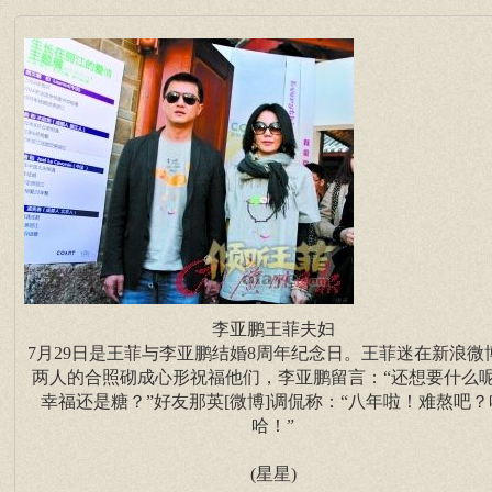
李亚鹏王菲夫妇
7月29日是王菲与李亚鹏结婚8周年纪念日。王菲迷在新浪微
两人的合照砌成心形祝福他们，李亚鹏留言：“还想要什么
幸福还是糖？”好友那英[微博]调侃称：“八年啦！难熬吧？
哈！”
(星星)