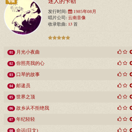
迷人的卡勒
专辑
发行时间:
1985年08月
唱片公司:
云南音像
13
收录歌曲:
首
月光小夜曲
01
你照亮我的心
02
口琴的故事
03
邮递员
04
世界之顶
05
故乡从不拒绝我
06
年纪轻轻
07
命运(日文)
08