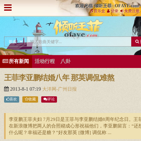
欢迎光临 倾听王菲::OFAYE.com
音乐盒
登录
免费注册
所有新闻
活动行程
八卦
王菲李亚鹏结婚八年 那英调侃难熬
2013-8-1 07:19
大洋网-广州日报
喜欢
收藏
评论
李亚鹏王菲夫妇 7月29日是王菲与李亚鹏结婚8周年纪念日。王
在新浪微博把两人的合照砌成心形祝福他们，李亚鹏留言：“还
什么呢？幸福还是糖？”好友那英 [微博] 调侃称 ...