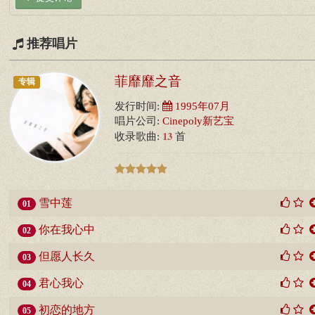
推荐唱片
菲靡靡之音
专辑
发行时间:
1995年07月
唱片公司:
Cinepoly新艺宝
13
收录歌曲:
首
雪中莲
01
你在我心中
02
但愿人长久
03
君心我心
04
初恋的地方
05