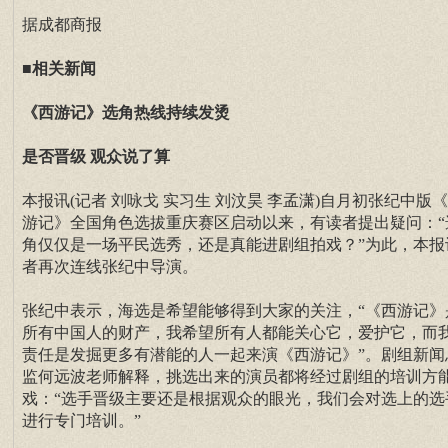
据成都商报
■相关新闻
《西游记》选角热线持续发烫
是否晋级 观众说了算
本报讯(记者 刘咏戈 实习生 刘汶昊 李孟潇)自月初张纪中版
游记》全国角色选拔重庆赛区启动以来，有读者提出疑问：“
角仅仅是一场平民选秀，还是真能进剧组拍戏？”为此，本报
者再次连线张纪中导演。
张纪中表示，海选是希望能够得到大家的关注，“《西游记》
所有中国人的财产，我希望所有人都能关心它，爱护它，而
责任是发掘更多有潜能的人一起来演《西游记》”。剧组新闻
监何远波老师解释，挑选出来的演员都将经过剧组的培训方
戏：“选手晋级主要还是根据观众的眼光，我们会对选上的选
进行专门培训。”