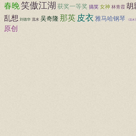
笑傲江湖
春晚
胡
获奖一等奖
女神
搞笑
林青霞
皮衣
那英
乱想
吴奇隆
雅马哈钢琴
刘德华
流水
《花木
原创