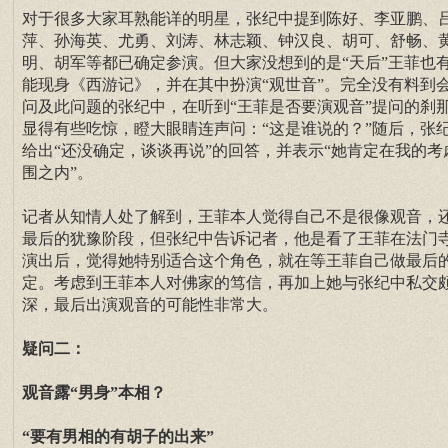
对于很多大家耳熟能详的明星，张纪中提到陈好、李亚鹏、
萍、孙海英、尤勇、刘涛、林志颖、钟汉良、胡可、舒畅、
明、胡军等都已确定参演。但大家没想到的是“天后”王菲也
能现身《西游记》，并在其中扮演“观世音”。完全没有料到
问及此问题的张纪中，在听到“王菲是否要演观音”提问的刹
显得有些吃惊，瞪大眼睛连声问：“这是谁说的？”随后，张
给出“还没确定，谈谈再说”的回答，并表示“她肯定在我的考
围之内”。
记者从知情人处了解到，王菲本人觉得自己不是很像观音，
最后的犹豫阶段，但张纪中告诉记者，他是看了王菲在法门
演出后，觉得她特别适合这个角色，就在等王菲自己做最后
定。考虑到王菲本人对佛家的笃信，再加上她与张纪中私交
深，最后出演观音的可能性非常大。
疑问二：
观音露“男身”本相？
“要有男相的有胡子的出来”