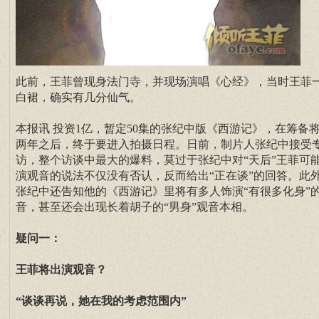
此前，王菲曾现身法门寺，并现场演唱《心经》，当时王菲
白裙，确实有几分仙气。
本报讯 投资1亿，暂定50集的张纪中版《西游记》，在筹备
两年之后，终于要进入拍摄日程。日前，制片人张纪中接受
访，整个访谈中最大的爆料，莫过于张纪中对“天后”王菲可
演观音的说法不仅没有否认，反而给出“正在谈”的回答。此
张纪中还告知他的《西游记》里将有多人饰演“有很多化身”
音，甚至还会出现长着胡子的“男身”观音本相。
疑问一：
王菲将出演观音？
“谈谈再说，她在我的考虑范围内”