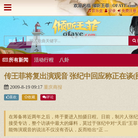
欢迎光临 倾听王菲::OFAYE.com
音乐盒
登录
免费注册
所有新闻
活动行程
八卦
传王菲将复出演观音 张纪中回应称正在谈(
2009-8-19 09:17
重庆商报
喜欢
收藏
评论
在筹备将近两年之后，终于要进入拍摄日程。日前，制片人张纪
接受专访，整个访谈中最大的爆料，莫过于张纪中对“天后”王菲
能饰演观音的说法不仅没有否认，反而给出“正 ...