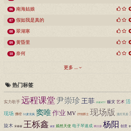
南海姑娘
06
假如我是真的
07
翠湖寒
08
黄昏里
09
奈何
10
更多 ...
热门标签
远程课堂
尹崇珍
王菲
活
赈灾
艺术
实力歌手
伴奏MTV
现场版
窦唯
作业
MV
现场
佛经
51麦克疯
抒情爵士
流行天后
王栎鑫
杨阳
旋木
嫣然天使
电子琴速成
创意
宋春丽
两日游
谢贤
李