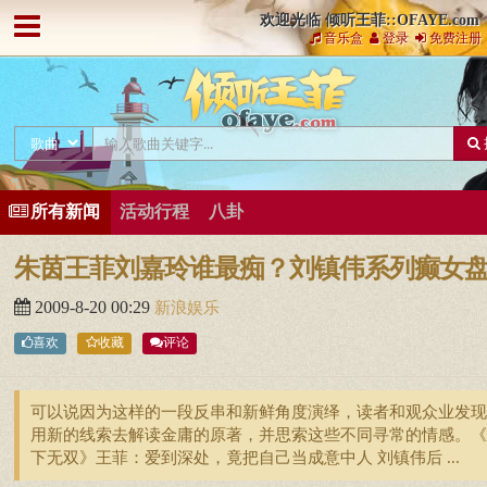
欢迎光临 倾听王菲::OFAYE.com
音乐盒
登录
免费注册
所有新闻
活动行程
八卦
朱茵王菲刘嘉玲谁最痴？刘镇伟系列癫女
2009-8-20 00:29
新浪娱乐
喜欢
收藏
评论
可以说因为这样的一段反串和新鲜角度演绎，读者和观众业发现
用新的线索去解读金庸的原著，并思索这些不同寻常的情感。《
下无双》王菲：爱到深处，竟把自己当成意中人 刘镇伟后 ...