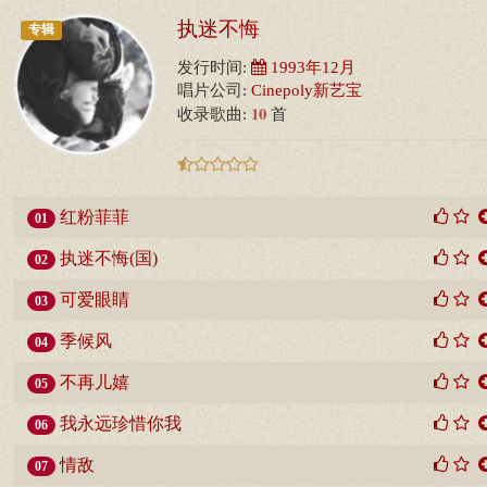
执迷不悔
专辑
发行时间:
1993年12月
唱片公司:
Cinepoly新艺宝
10
收录歌曲:
首
红粉菲菲
01
执迷不悔(国)
02
可爱眼睛
03
季候风
04
不再儿嬉
05
我永远珍惜你我
06
情敌
07