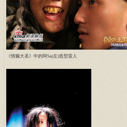
《情癫大圣》中的阿Sa(左)造型雷人