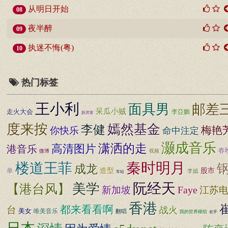
从明日开始
08
夜半醉
09
执迷不悔(粤)
10
热门标签
王小利
面具男
邮差
呆瓜小贼
走火大会
李亞鵬
新房客
度来按
嫣然基金
李健
梅艳
你快乐
命中注定
灏成音乐
潇洒的走
高清图片
港音乐
春
微博
视频
秦时明月
楼道王菲
成龙
造型
股市
单
李嫣
车站
阮经天
美学
【港台风】
Faye
新加坡
江苏
香港
都来看看啊
台
战火
美女
唯美音乐
翻唱
我的世界模组
在乎