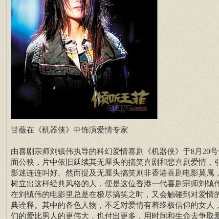
甘薇在《机器侠》中饰演爱情专家
由喜剧宗师刘镇伟执导的科幻爱情喜剧《机器侠》于8月20号
面公映，片中依旧延续其无厘头的搞笑喜剧和悲喜剧爱情，
影迷连连叫好。然而提及无厘头搞笑则非香港喜剧电影莫属
树立出这样经典风格的人，便是这位香港一代喜剧宗师刘镇
在刘镇伟的电影里总是在极尽搞笑之时，又会触碰到对爱情
典诠释。其中的各色人物，不乏对爱情有着终极信仰的女人
们的爱比男人的更伟大，也付出更多，用时间和生命去争取