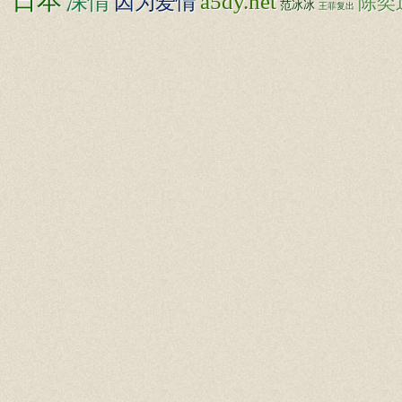
日本
深情
a5dy.net
因为爱情
陈奕
范冰冰
王菲复出