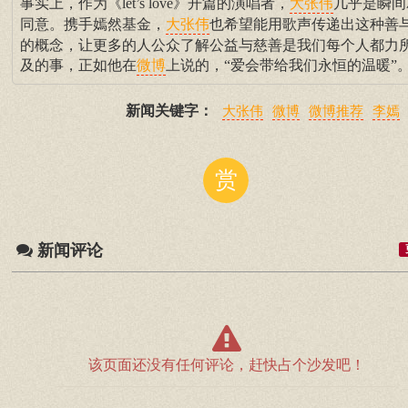
事实上，作为《let’s love》开篇的演唱者，
几乎是瞬间
大张伟
同意。携手嫣然基金，
也希望能用歌声传递出这种善
大张伟
的概念，让更多的人公众了解公益与慈善是我们每个人都力
及的事，正如他在
上说的，“爱会带给我们永恒的温暖”
微博
新闻关键字：
大张伟
微博
微博推荐
李嫣
赏
新闻评论
该页面还没有任何评论，赶快占个沙发吧！