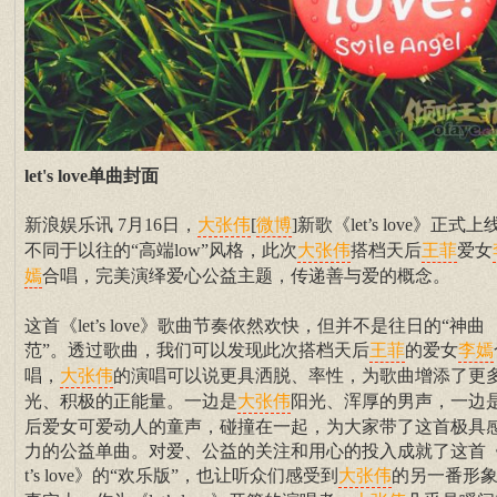
let's love单曲封面
新浪娱乐讯 7月16日，
[
]新歌《let’s love》正式上
大张伟
微博
不同于以往的“高端low”风格，此次
搭档天后
爱女
大张伟
王菲
合唱，完美演绎爱心公益主题，传递善与爱的概念。
嫣
这首《let’s love》歌曲节奏依然欢快，但并不是往日的“神曲
范”。透过歌曲，我们可以发现此次搭档天后
的爱女
王菲
李嫣
唱，
的演唱可以说更具洒脱、率性，为歌曲增添了更
大张伟
光、积极的正能量。一边是
阳光、浑厚的男声，一边
大张伟
后爱女可爱动人的童声，碰撞在一起，为大家带了这首极具
力的公益单曲。对爱、公益的关注和用心的投入成就了这首《
t’s love》的“欢乐版”，也让听众们感受到
的另一番形
大张伟