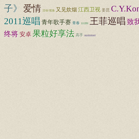
子》
爱情
C.Y.Ko
江西卫视
又见炊烟
姜昆
活动/现场
2011巡唱
王菲巡唱
致
青年歌手赛
青春
111201
果粒好享法
终将
安卓
高手
summer