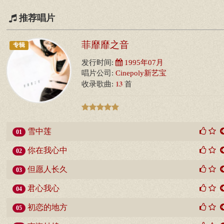
推荐唱片
菲靡靡之音
专辑
发行时间:
1995年07月
唱片公司:
Cinepoly新艺宝
13
收录歌曲:
首
雪中莲
01
你在我心中
02
但愿人长久
03
君心我心
04
初恋的地方
05