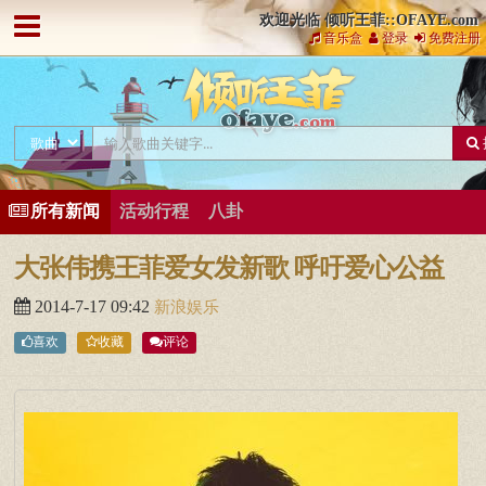
欢迎光临 倾听王菲::OFAYE.com
音乐盒
登录
免费注册
所有新闻
活动行程
八卦
大张伟携王菲爱女发新歌 呼吁爱心公益
2014-7-17 09:42
新浪娱乐
喜欢
收藏
评论