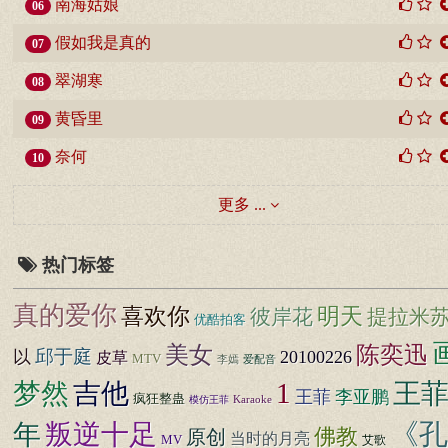
南海姑娘
06
假如我是真的
07
翠湖寒
08
黄昏里
09
奈何
10
更多 ...
热门标签
真的爱你
明天
喜欢你
彼岸花
提拉米
优酷拍客
美女
陈奕迅
邱于庭
以
20100226
皮草
MTV
爱配音
李嫣
1
梦然
吉他
王
王菲
李亚鹏
疯狂整蛊
Karaoke
模仿王菲
《孔
年
叛逆十足
佛教
原创
当时的月亮
MV
艾歌