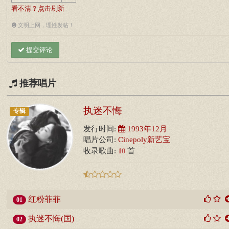
看不清？点击刷新
文明上网，理性发帖！
提交评论
推荐唱片
执迷不悔
专辑
发行时间:
1993年12月
唱片公司:
Cinepoly新艺宝
10
收录歌曲:
首
红粉菲菲
01
执迷不悔(国)
02