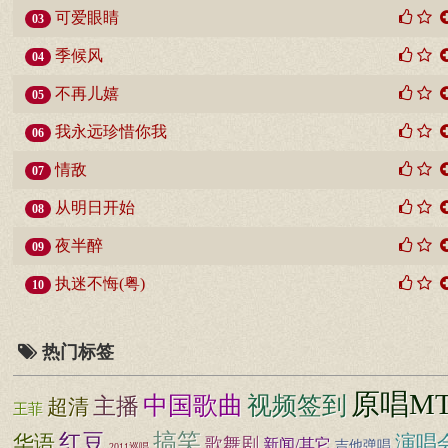
可爱眼睛
03
季候风
04
不再儿嬉
05
我永远珍惜你我
06
情敌
07
从明日开始
08
夜半醉
09
执迷不悔(粤)
10
热门标签
原唱M
中国歌曲
视频签到
主播
超清
王菲
搞笑
红豆
华语
演唱
歌舞剧
新闻/其它
吉他弹唱
2011巡唱