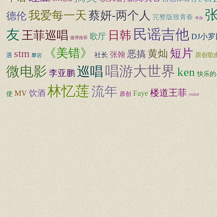
蔡妍-两个人
我爱每一天
德伦
完整版致青春
牛尔
民谣吉他
友
王菲巡唱
日韩
歌厅
DJ小罗
微博推荐
《美错》
短片
stm
黄灿
恶搞
张翰
社长
遇
原创歌
攀岩
唱游大世界
微电影
巡唱
ken
李亚鹏
快乐的
林忆莲
流年
楼道王菲
饮酒
MV
Faye
使
原创
voice