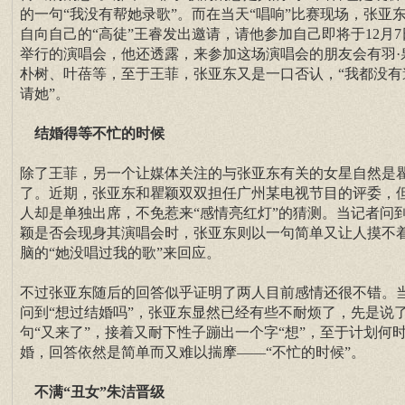
的一句“我没有帮她录歌”。而在当天“唱响”比赛现场，张亚
自向自己的“高徒”王睿发出邀请，请他参加自己即将于12月7
举行的演唱会，他还透露，来参加这场演唱会的朋友会有羽·
朴树、叶蓓等，至于王菲，张亚东又是一口否认，“我都没有
请她”。
结婚得等不忙的时候
除了王菲，另一个让媒体关注的与张亚东有关的女星自然是
了。近期，张亚东和瞿颖双双担任广州某电视节目的评委，
人却是单独出席，不免惹来“感情亮红灯”的猜测。当记者问
颖是否会现身其演唱会时，张亚东则以一句简单又让人摸不
脑的“她没唱过我的歌”来回应。
不过张亚东随后的回答似乎证明了两人目前感情还很不错。
问到“想过结婚吗”，张亚东显然已经有些不耐烦了，先是说
句“又来了”，接着又耐下性子蹦出一个字“想”，至于计划何
婚，回答依然是简单而又难以揣摩——“不忙的时候”。
不满“丑女”朱洁晋级