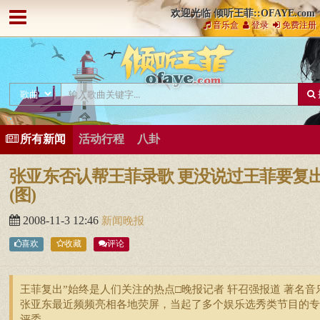
欢迎光临 倾听王菲::OFAYE.com
音乐盒
登录
免费注册
所有新闻
活动行程
八卦
张亚东否认帮王菲录歌 更没说过王菲要复
(图)
2008-11-3 12:46
新闻晚报
喜欢
收藏
评论
王菲复出”始终是人们关注的热点□晚报记者 轩召强报道 著名音
张亚东最近频频亮相各地荧屏，当起了多个娱乐选秀类节目的专
评委。