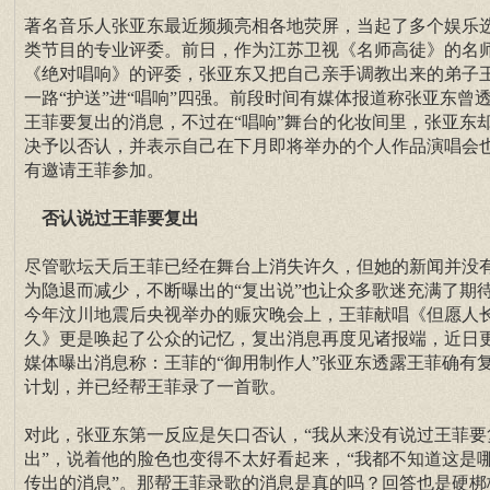
著名音乐人张亚东最近频频亮相各地荧屏，当起了多个娱乐
类节目的专业评委。前日，作为江苏卫视《名师高徒》的名
《绝对唱响》的评委，张亚东又把自己亲手调教出来的弟子
一路“护送”进“唱响”四强。前段时间有媒体报道称张亚东曾
王菲要复出的消息，不过在“唱响”舞台的化妆间里，张亚东
决予以否认，并表示自己在下月即将举办的个人作品演唱会
有邀请王菲参加。
否认说过王菲要复出
尽管歌坛天后王菲已经在舞台上消失许久，但她的新闻并没
为隐退而减少，不断曝出的“复出说”也让众多歌迷充满了期
今年汶川地震后央视举办的赈灾晚会上，王菲献唱《但愿人
久》更是唤起了公众的记忆，复出消息再度见诸报端，近日
媒体曝出消息称：王菲的“御用制作人”张亚东透露王菲确有
计划，并已经帮王菲录了一首歌。
对此，张亚东第一反应是矢口否认，“我从来没有说过王菲要
出”，说着他的脸色也变得不太好看起来，“我都不知道这是
传出的消息”。那帮王菲录歌的消息是真的吗？回答也是硬梆