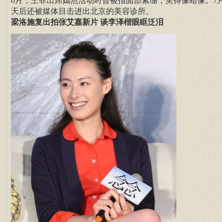
6月，王菲出席嫣然活动时曾被指面部紧绷，笑得像蜡像。7
天后还被媒体目击进出北京的美容诊所。
梁洛施复出拍张艾嘉新片 谈李泽楷眼眶泛泪