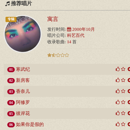
推荐唱片
寓言
专辑
发行时间:
2000年10月
唱片公司:
科艺百代
14
收录歌曲:
首
寒武纪
01
新房客
02
香奈儿
03
阿修罗
04
彼岸花
05
如果你是假的
06