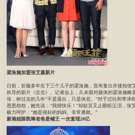
梁洛施加盟张艾嘉新片
日前，折服多年生下三个儿子的梁洛施，宣布复出并接拍张
执导的新片《念念》。记者会上，久未面对媒体的梁洛施略
张，称过去的几年“不是退出，只是休息。”对于过往和李泽
恩恩怨怨，她先说：“我很快乐！”却欲言又止眼眶泛泪，张
极力呵护：“她是很好的妈妈、非常勇敢。”
新港姐陈凯琳老爸是铺王 一次套现20亿