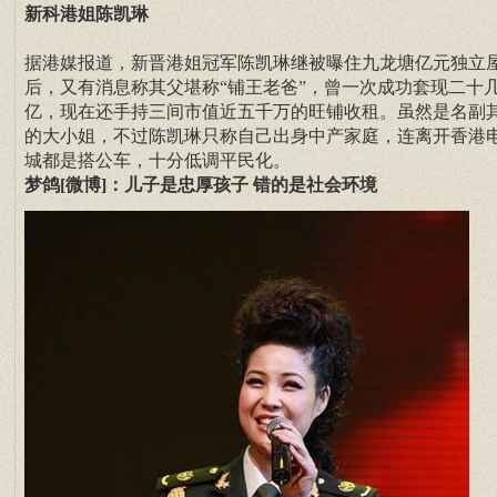
新科港姐陈凯琳
据港媒报道，新晋港姐冠军陈凯琳继被曝住九龙塘亿元独立
后，又有消息称其父堪称“铺王老爸”，曾一次成功套现二十
亿，现在还手持三间市值近五千万的旺铺收租。虽然是名副
的大小姐，不过陈凯琳只称自己出身中产家庭，连离开香港
城都是搭公车，十分低调平民化。
梦鸽[微博]：儿子是忠厚孩子 错的是社会环境