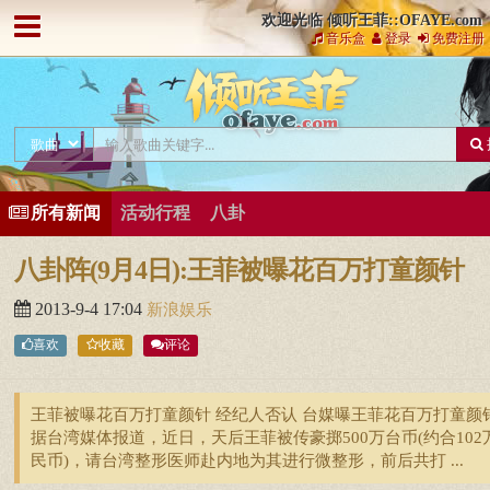
欢迎光临 倾听王菲::OFAYE.com
音乐盒
登录
免费注册
所有新闻
活动行程
八卦
八卦阵(9月4日):王菲被曝花百万打童颜针
2013-9-4 17:04
新浪娱乐
喜欢
收藏
评论
王菲被曝花百万打童颜针 经纪人否认 台媒曝王菲花百万打童颜
据台湾媒体报道，近日，天后王菲被传豪掷500万台币(约合102
民币)，请台湾整形医师赴内地为其进行微整形，前后共打 ...