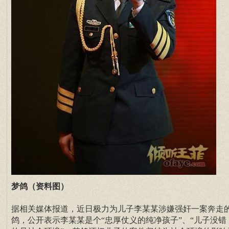
梦鸽（资料图）
据相关媒体报道，近日极力为儿子李某某涉嫌强奸一案奔走
鸽，公开表示李某某是个“忠厚仗义的纯净孩子”、“儿子没错