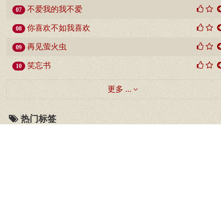
不爱我的我不爱
07
你喜欢不如我喜欢
08
再见萤火虫
09
笑忘书
10
更多 ...
热门标签
好听
蔡明
我是歌
佛光普照
何韵诗
高清图片
子曰
人生
你怎么说
笑傲江湖
初一
你懂的
牧马人鼠标
BBQ
古装剧
微博
天使
音乐
深圳育婴师
经典MV
原创
佛教歌曲
湖南卫视
温岭爵士舞
冬季供暖
琪琪综艺
马克坚
经资讯
钢琴视奏版
吉他
股市投资理财