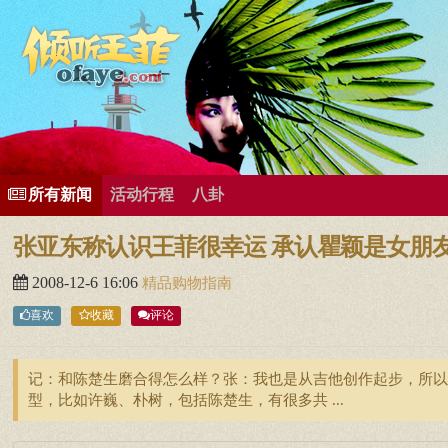
所有歌曲专辑
王菲新闻
王菲的精美图片
王菲精彩视频
王菲论坛
给王菲留言
用户中心
王
所有新闻
活动行程
八卦
张亚东称认识王菲很幸运 承认瞿颖是女朋友(图
2008-12-6 16:06
精品购物指南
喜欢
收藏
评论
记：和陈楚生磨合得怎么样？张：我也是从吉他创作起步，所以
型，比如许巍、朴树，包括陈楚生，有很多共 ...