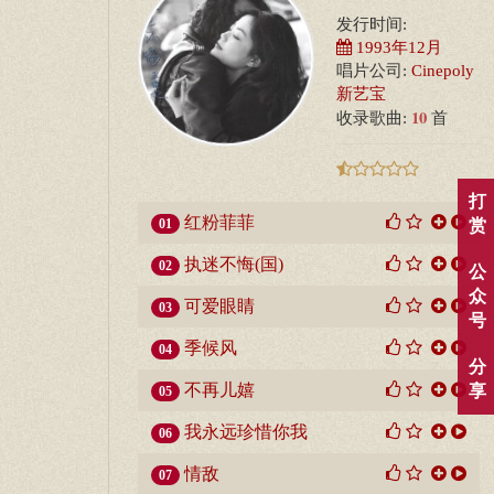
发行时间:
1993年12月
唱片公司:
Cinepoly
新艺宝
10
收录歌曲:
首
打
红粉菲菲
01
赏
执迷不悔(国)
02
公
众
可爱眼睛
03
号
季候风
04
分
不再儿嬉
享
05
我永远珍惜你我
06
情敌
07