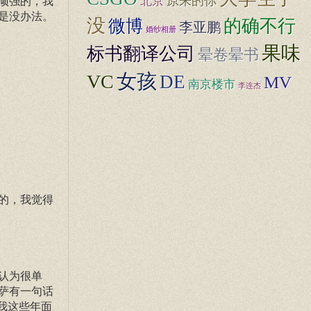
原来的你
北京
顽强的，我
是没办法。
没
的确不行
微博
李亚鹏
婚纱相册
果味
标书翻译公司
晕卷晕书
女孩
VC
DE
MV
南京楼市
李连杰
的，我觉得
认为很单
萨有一句话
我这些年面