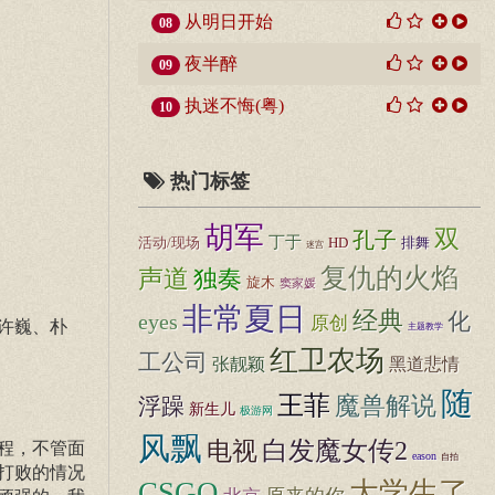
从明日开始
08
夜半醉
09
执迷不悔(粤)
10
热门标签
胡军
双
孔子
丁于
活动/现场
HD
排舞
迷宫
复仇的火焰
声道
独奏
旋木
窦家媛
非常夏日
经典
化
eyes
原创
许巍、朴
主题教学
红卫农场
工公司
张靓颖
黑道悲情
随
王菲
魔兽解说
浮躁
新生儿
极游网
风飘
白发魔女传2
电视
程，不管面
eason
自拍
打败的情况
CSGO
大学生了