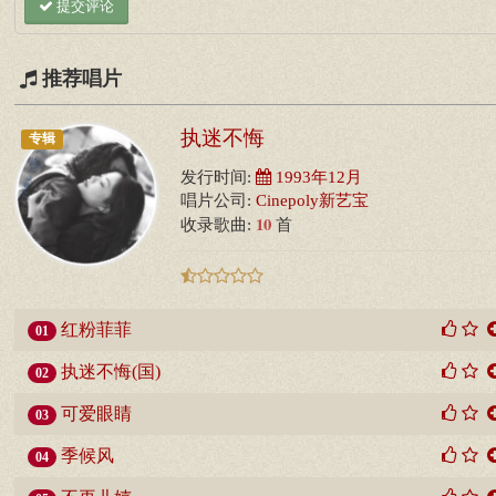
提交评论
推荐唱片
执迷不悔
专辑
发行时间:
1993年12月
唱片公司:
Cinepoly新艺宝
10
收录歌曲:
首
红粉菲菲
01
执迷不悔(国)
02
可爱眼睛
03
季候风
04