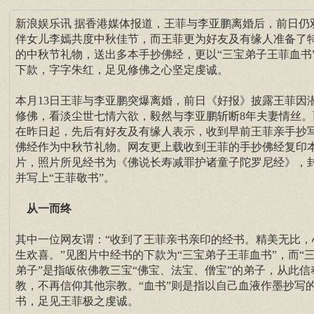
新浪娱乐讯 据香港媒体报道，王菲与李亚鹏离婚后，前日仍
伴女儿李嫣共度中秋佳节，而王菲更为好友及有缘人准备了
的中秋节礼物，送出多本手抄佛经，更以“三宝弟子王菲血书
下款，字字朱红，足见修佛之心坚定虔诚。
本月13日王菲与李亚鹏突爆离婚，前日《好报》披露王菲因
修佛，看淡尘世七情六欲，毅然与李亚鹏斩断8年夫妻情丝。
在昨日起，先后有好友及有缘人表示，收到早前王菲亲手抄
佛经作为中秋节礼物。网友更上载收到王菲的手抄佛经复印
片，照片所见经书为《佛说长寿减罪护诸童子陀罗尼经》，
并写上“王菲敬书”。
从一而终
其中一位网友谓：“收到了王菲亲书亲印的经书。精美无比，
生欢喜。”见图片中经书的下款为“三宝弟子王菲血书”，而“
弟子”是指皈依佛教三宝“佛宝、法宝、僧宝”的弟子，从此信
教，不再信仰其他宗教。“血书”则是指以自己血液作墨抄写
书，足见王菲极之虔诚。