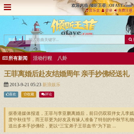
欢迎光临 倾听王菲::OFAYE.com
音乐盒
登录
免费注册
所有新闻
活动行程
八卦
王菲离婚后赴友结婚周年 亲手抄佛经送礼
2013-9-21 05:23
新浪娱乐
喜欢
收藏
评论
据香港媒体报道，王菲与李亚鹏离婚后，前日仍双双伴女儿李嫣
度中秋佳节，而王菲更为好友及有缘人准备了特别的中秋节礼物
送出多本手抄佛经，更以“三宝弟子王菲血书”为下款 ...