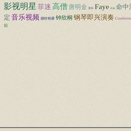
影视明星
高僧
Faye
菲迷
命中
唐明金
音乐
肖涵
音乐视频
钢琴即兴演奏
定
钟欣桐
婚纱相册
Cranberri
箱