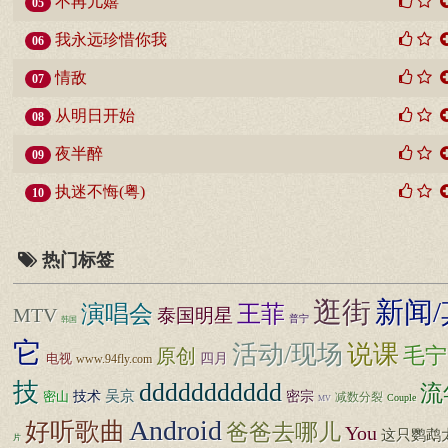
不再儿嬉
05
我永远珍惜你我
06
情敌
07
从明日开始
08
夜半醉
09
执迷不悔(粤)
10
热门标签
逛街
新闻/
王菲
演唱会
MTV
泰国明星
普宁
韩国
它
活动/现场
说课
毛宁
原创
四月
电视
www.94fly.com
技
ddddddddddd
流
技术
吴京
密宗
密山
减数分裂
Couple
MV
Android
好听歌曲
爸爸去哪儿
You
这只鹦鹉
片