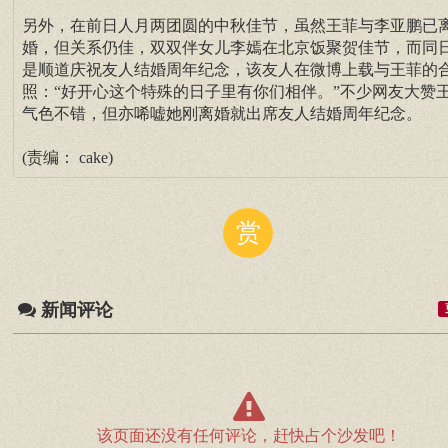
另外，在前日人月两团圆的中秋佳节，虽然王菲与李亚鹏已
婚，但关系仍佳，双双伴女儿李嫣在北京饭聚贺佳节，而同
是顺道庆祝友人结婚周年纪念，该友人在微博上载与王菲的
照：“好开心这个特殊的日子里有你们相伴。”不少网友大赞
气色不错，但亦唏嘘她刚离婚就出席友人结婚周年纪念。
(责编： cake)
赏
新闻评论
该页面还没有任何评论，赶快占个沙发吧！