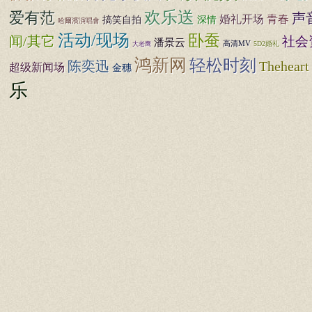
欢乐送
爱有范
声
婚礼开场
青春
搞笑自拍
深情
哈爾濱演唱會
活动/现场
卧蚕
闻/其它
社会
潘景云
高清MV
5D2婚礼
大老鹰
鸿新网
轻松时刻
陈奕迅
Theheart
超级新闻场
金穗
乐