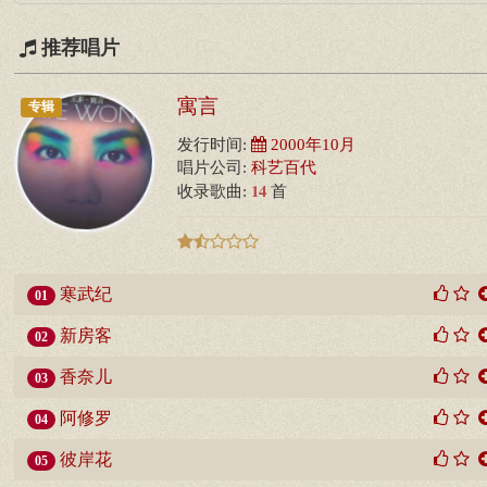
推荐唱片
寓言
专辑
发行时间:
2000年10月
唱片公司:
科艺百代
14
收录歌曲:
首
寒武纪
01
新房客
02
香奈儿
03
阿修罗
04
彼岸花
05