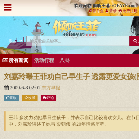
欢迎光临 倾听王菲::OFAYE.com
音乐盒
登录
免费注册
所有新闻
活动行程
八卦
刘嘉玲曝王菲劝自己早生子 透露更爱女孩(
2009-6-8 02:01
东方早报
喜欢
收藏
评论
王菲 多次力劝她早日生孩子，并表示自己比较喜欢女儿。在节
中，刘嘉玲讲述了她与 梁朝伟 的20年情路历程。