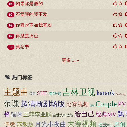
如果你是假的
06
不爱我的我不爱
07
你喜欢不如我喜欢
08
再见萤火虫
09
笑忘书
10
更多 ...
热门标签
主题曲
吉林卫视
karaok
on
SHE
周华健
FayeWong
范课
超清晰剧场版
Couple
PV
比赛视频
现场
给自己
飘
整
猫咪
经典MV
王菲李亚鹏
金世贞朴敏智
大赛视频
月光小夜曲
原创
佛教
苏教版
福茂mv