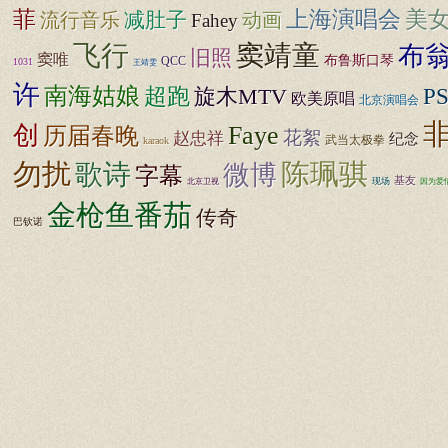
菲
上海演唱会
美
减肚子
动画
流行音乐
Fahey
飞行
窦靖童
布
旧照
窦唯
布鲁斯口琴
QCC
1031
王靖雯
许
南海姑娘
超跑
旋木MTV
P
欧美原唱
北京演唱会
Faye
创
历届春晚
花絮
赵忠祥
纪念
武当太极拳
karaok
勿扰
陈珮骐
歌诗
微博
字幕
基友
现场
因为爱
北京卫视
金枪鱼番茄
传奇
巴钦诺