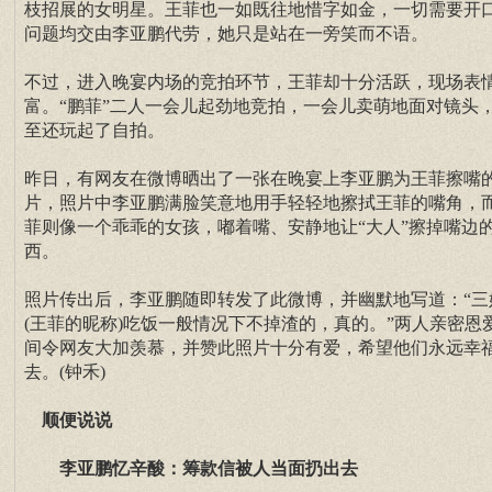
枝招展的女明星。王菲也一如既往地惜字如金，一切需要开
问题均交由李亚鹏代劳，她只是站在一旁笑而不语。
不过，进入晚宴内场的竞拍环节，王菲却十分活跃，现场表
富。“鹏菲”二人一会儿起劲地竞拍，一会儿卖萌地面对镜头
至还玩起了自拍。
昨日，有网友在微博晒出了一张在晚宴上李亚鹏为王菲擦嘴
片，照片中李亚鹏满脸笑意地用手轻轻地擦拭王菲的嘴角，
菲则像一个乖乖的女孩，嘟着嘴、安静地让“大人”擦掉嘴边
西。
照片传出后，李亚鹏随即转发了此微博，并幽默地写道：“三
(王菲的昵称)吃饭一般情况下不掉渣的，真的。”两人亲密恩
间令网友大加羡慕，并赞此照片十分有爱，希望他们永远幸
去。(钟禾)
顺便说说
李亚鹏忆辛酸：筹款信被人当面扔出去