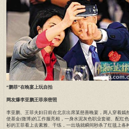
“鹏菲”在晚宴上玩自拍
网友爆李亚鹏王菲亲密照
李亚鹏、王菲夫妇日前在北京出席某慈善晚宴，两人穿着嫣
使基金(微博)的工作服亮相，一身水泥灰色职业套裙、配红
衫的王菲看上去素雅、干练，一出场就瞬间秒杀了红毯上各