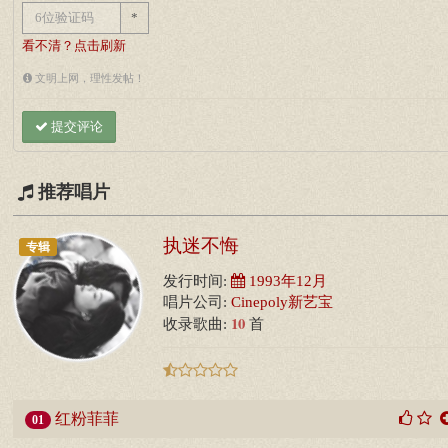
*
看不清？点击刷新
文明上网，理性发帖！
提交评论
推荐唱片
执迷不悔
专辑
发行时间:
1993年12月
唱片公司:
Cinepoly新艺宝
10
收录歌曲:
首
红粉菲菲
01