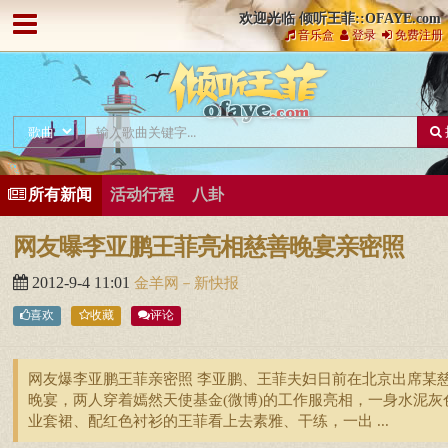
欢迎光临 倾听王菲::OFAYE.com
音乐盒
登录
免费注册
所有新闻
活动行程
八卦
网友曝李亚鹏王菲亮相慈善晚宴亲密照
2012-9-4 11:01
金羊网－新快报
喜欢
收藏
评论
网友爆李亚鹏王菲亲密照 李亚鹏、王菲夫妇日前在北京出席某
晚宴，两人穿着嫣然天使基金(微博)的工作服亮相，一身水泥灰
业套裙、配红色衬衫的王菲看上去素雅、干练，一出 ...