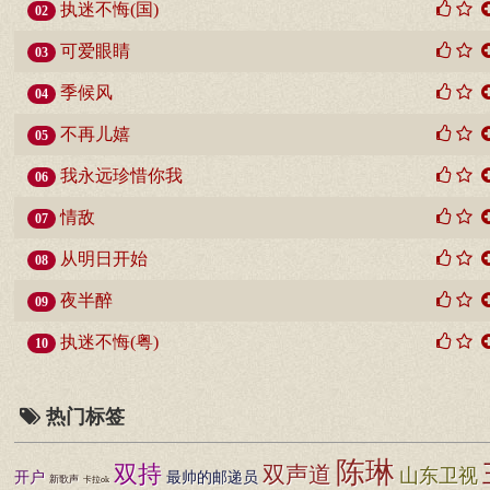
执迷不悔(国)
02
可爱眼睛
03
季候风
04
不再儿嬉
05
我永远珍惜你我
06
情敌
07
从明日开始
08
夜半醉
09
执迷不悔(粤)
10
热门标签
陈琳
双持
双声道
山东卫视
开户
最帅的邮递员
新歌声
卡拉ok