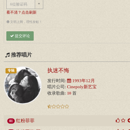
*
看不清？点击刷新
文明上网，理性发帖！
提交评论
推荐唱片
执迷不悔
专辑
发行时间:
1993年12月
唱片公司:
Cinepoly新艺宝
10
收录歌曲:
首
红粉菲菲
01