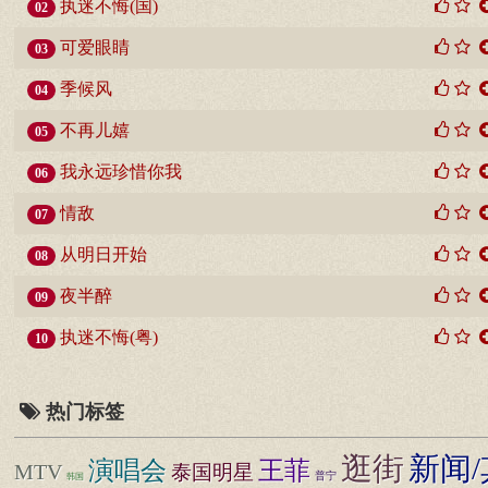
执迷不悔(国)
02
可爱眼睛
03
季候风
04
不再儿嬉
05
我永远珍惜你我
06
情敌
07
从明日开始
08
夜半醉
09
执迷不悔(粤)
10
热门标签
逛街
新闻/
王菲
演唱会
MTV
泰国明星
普宁
韩国