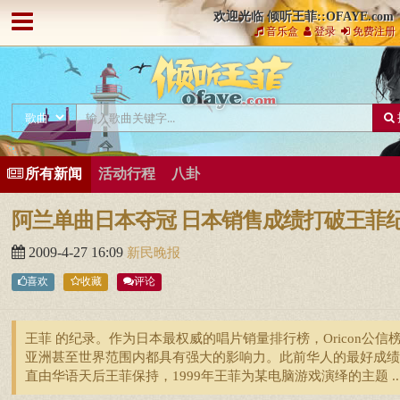
欢迎光临 倾听王菲::OFAYE.com
音乐盒
登录
免费注册
所有新闻
活动行程
八卦
阿兰单曲日本夺冠 日本销售成绩打破王菲
2009-4-27 16:09
新民晚报
喜欢
收藏
评论
王菲 的纪录。作为日本最权威的唱片销量排行榜，Oricon公信
亚洲甚至世界范围内都具有强大的影响力。此前华人的最好成绩
直由华语天后王菲保持，1999年王菲为某电脑游戏演绎的主题 ..