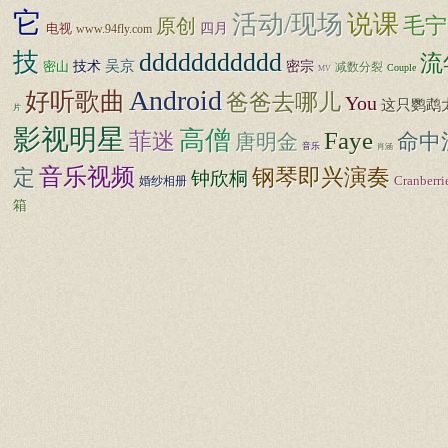
它
活动/现场
说课
毛宁
原创
四月
电视
www.94fly.com
技
ddddddddddd
流
技术
吴京
密宗
密山
减数分裂
Couple
MV
Android
好听歌曲
爸爸去哪儿
You
这只鹦鹉
片
影视明星
高僧
Faye
菲迷
命中
唐明金
音乐
肖涵
音乐视频
钢琴即兴演奏
定
钟欣桐
婚纱相册
Cranberri
箱