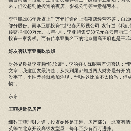
来，但没想到他投资的夜店、影视公司等生意都亏本。
李亚鹏2005年斥资上千万元打造的上海夜店经营不善，自
部分股份。而李亚鹏投资“世纪春天影视公司”发行过《我
传赔掉4000万元。去年4月，李亚鹏集资50亿元在云南
投资一家客栈。而有传李亚鹏名下的北京丽高王府也是王菲
好友否认李亚鹏吃软饭
对外界质疑李亚鹏“吃软饭”，李的好友陈昭荣严词否认：
文章，我这朋友最清楚，从头到尾都知道两人财务是分开的
没事了，个性差异就愈加浮现，“也许这比喻不太恰当，但
物”。
东东
王菲拥近亿房产
细数王菲理财之道，投资始终是王道。房产部分，北京有晴
英等在北京开设高级发型屋，每年至少有百万进账。