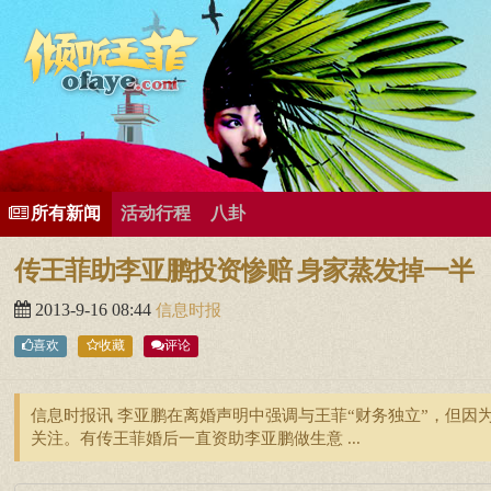
所有歌曲专辑
王菲新闻
王菲的精美图片
王菲精彩视频
王菲论坛
给王菲留言
用户中心
王
所有新闻
活动行程
八卦
传王菲助李亚鹏投资惨赔 身家蒸发掉一半
2013-9-16 08:44
信息时报
喜欢
收藏
评论
信息时报讯 李亚鹏在离婚声明中强调与王菲“财务独立”，但
关注。有传王菲婚后一直资助李亚鹏做生意 ...