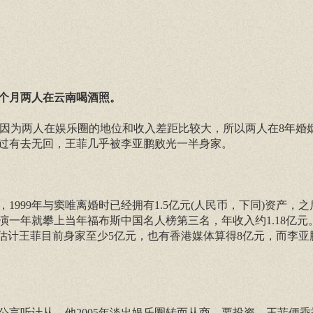
个月两人在云南喝酒照。
但因为两人在娱乐圈的地位和收入差距比较大，所以两人在8年婚
过有去无回，王菲几乎被李亚鹏败光一半身家。
1999年与窦唯离婚时已经拥有1.5亿元(人民币，下同)资产，
1年巡演一年就攀上当年福布斯中国名人榜第三名，年收入约1.18亿元
估计王菲目前身家至少5亿元，也有香港媒体算得8亿元，而李亚
言听计从，他2005年淡出娱乐圈转而从商，要投资，王菲便乖