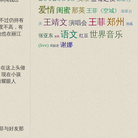
爱情
闺蜜
那英
王菲《空城》
翡翠台
郑州
王菲
，不过仍持有
王靖文
演唱会
庆
冷战
度不高，有
语文
世界音乐
他也在丽江
张亚东
红豆
如风
谢娜
(live)
邓丽君
老在这上头做
，现在小孩
前耀眼人
菲与好友那