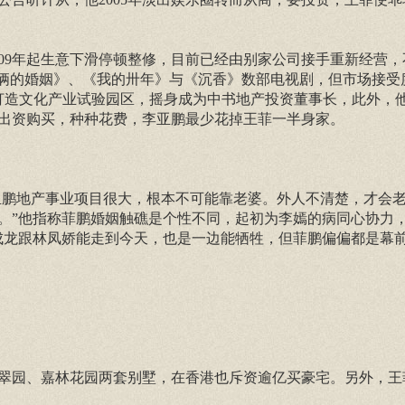
2009年起生意下滑停顿整修，目前已经由别家公司接手重新经营
们俩的婚姻》、《我的卅年》与《沉香》数部电视剧，但市场接受
丽江打造文化产业试验园区，摇身成为中书地产投资董事长，此外，
出资购买，种种花费，李亚鹏最少花掉王菲一半身家。
“亚鹏地产事业项目很大，根本不可能靠老婆。外人不清楚，才会
。”他指称菲鹏婚姻触礁是个性不同，起初为李嫣的病同心协力
成龙跟林凤娇能走到今天，也是一边能牺牲，但菲鹏偏偏都是幕
翠园、嘉林花园两套别墅，在香港也斥资逾亿买豪宅。另外，王