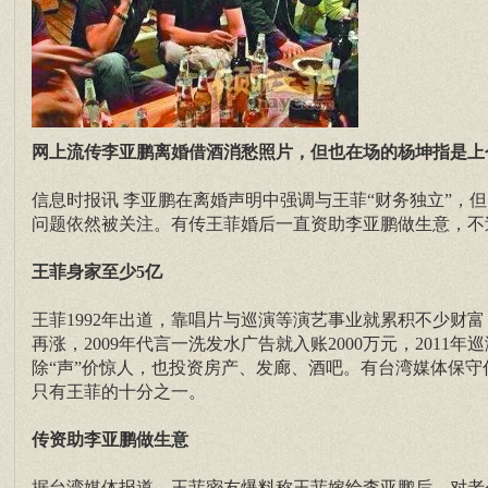
网上流传李亚鹏离婚借酒消愁照片，但也在场的杨坤指是上
信息时报讯 李亚鹏在离婚声明中强调与王菲“财务独立”，
问题依然被关注。有传王菲婚后一直资助李亚鹏做生意，不
王菲身家至少5亿
王菲1992年出道，靠唱片与巡演等演艺事业就累积不少财富，
再涨，2009年代言一洗发水广告就入账2000万元，201
除“声”价惊人，也投资房产、发廊、酒吧。有台湾媒体保守
只有王菲的十分之一。
传资助李亚鹏做生意
据台湾媒体报道，王菲密友爆料称王菲嫁给李亚鹏后，对老公