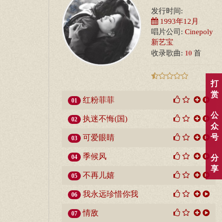
发行时间:
1993年12月
唱片公司:
Cinepoly
新艺宝
10
收录歌曲:
首
打
赏
红粉菲菲
01
公
执迷不悔(国)
02
众
号
可爱眼睛
03
季候风
04
分
享
不再儿嬉
05
我永远珍惜你我
06
情敌
07