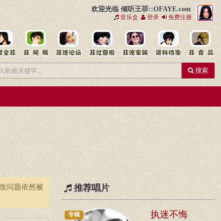
欢迎光临 倾听王菲::OFAYE.com
音乐盒
登录
免费注册
搜索
财政问题依然被
推荐唱片
执迷不悔
专辑