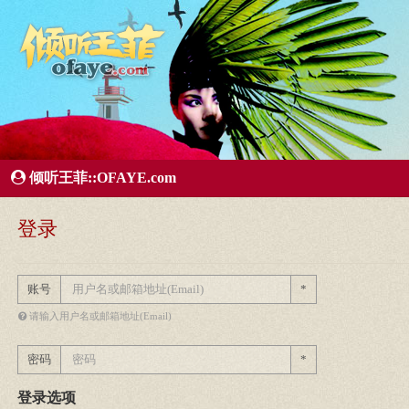
所有歌曲专辑
王菲新闻
王菲的精美图片
王菲精彩视频
王菲论坛
给王菲留言
用户中心
王
倾听王菲::OFAYE.com
登录
账号
*
请输入用户名或邮箱地址(Email)
密码
*
登录选项