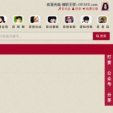
欢迎光临 倾听王菲::OFAYE.com
音乐盒
登录
免费注册
搜索
打
赏
公
众
号
分
享