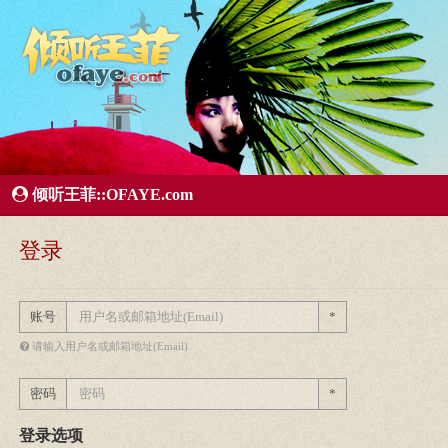
所有歌曲专辑
王菲新闻
王菲的精美图片
王菲精彩视频
王菲论坛
给王菲留言
用户中心
王
倾听王菲::OFAYE.com
登录
账号
*
请输入用户名或邮箱地址(Email)
密码
*
登录选项