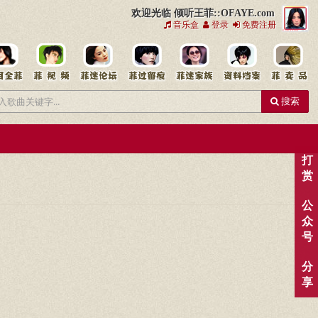
欢迎光临 倾听王菲::OFAYE.com
音乐盒
登录
免费注册
搜索
打
赏
公
众
号
分
享