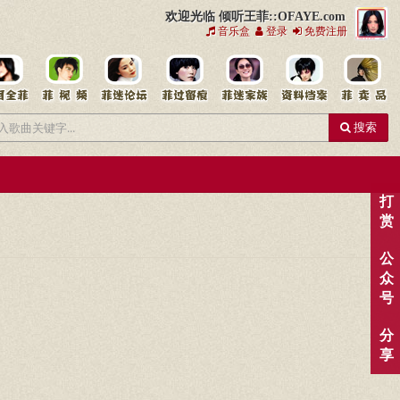
欢迎光临 倾听王菲::OFAYE.com
音乐盒
登录
免费注册
搜索
打
赏
公
众
号
分
享