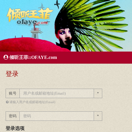
所有歌曲专辑
王菲新闻
王菲的精美图片
王菲精彩视频
王菲论坛
给王菲留言
用户中心
王
倾听王菲::OFAYE.com
登录
账号
*
请输入用户名或邮箱地址(Email)
密码
*
登录选项