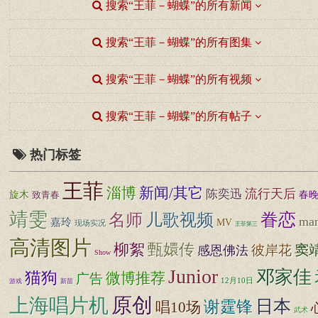
搜索“王菲－蝴蝶”的所有新闻
搜索“王菲－蝴蝶”的所有图集
搜索“王菲－蝴蝶”的所有视频
搜索“王菲－蝴蝶”的所有帖子
热门标签
王菲
淄博
新闻/其它
流行天后
陈奕迅
旋木
春
致青春
靖雯
眷恋
名师
儿歌视频
ma
嘉玲
MV
现场实况
王菲第三
高清图片
柳絮
甄嬛传
窦
彼岸花
感恩佛法
Show
Junior
邓家佳
猫狗
微博推荐
广告
12月10日
游戏
新苗
原创
上海唱片机
日本
谢霆锋
唱10场
武术