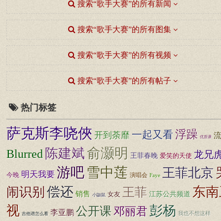
搜索“歌手大赛”的所有新闻
搜索“歌手大赛”的所有图集
搜索“歌手大赛”的所有视频
搜索“歌手大赛”的所有帖子
热门标签
萨克斯李哓俠
浮躁
一起又看
开到荼靡
优质课
俞灏明
陈建斌
Blurred
龙兄
王菲春晚
爱笑的天使
游吧
雪中莲
王菲北京
明天我要
今晚
演唱会
Faye
闹识别
偿还
东南
王菲
销售
女友
江苏公共频道
小鼬鼠
视
彭杨
公开课
邓丽君
李亚鹏
我也不想这样
吉他谱怎么看