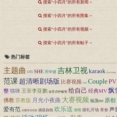
搜索“小四月”的所有新闻
搜索“小四月”的所有图集
搜索“小四月”的所有视频
搜索“小四月”的所有帖子
热门标签
主题曲
吉林卫视
karaok
on
SHE
周华健
FayeWong
范课
超清晰剧场版
Couple
PV
比赛视频
现场
给自己
飘
整
猫咪
经典MV
王菲李亚鹏
金世贞朴敏智
大赛视频
月光小夜曲
原创
佛教
苏教版
福茂mv
欢乐送
爱有范
声
婚礼开场
青春
搞笑自拍
深情
哈爾濱演唱會