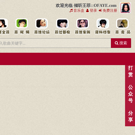
欢迎光临 倾听王菲::OFAYE.com
音乐盒
登录
免费注册
搜索
打
赏
公
众
号
分
享