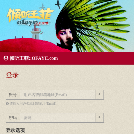
所有歌曲专辑
王菲新闻
王菲的精美图片
王菲精彩视频
王菲论坛
给王菲留言
用户中心
王
倾听王菲::OFAYE.com
登录
账号
*
请输入用户名或邮箱地址(Email)
密码
*
登录选项