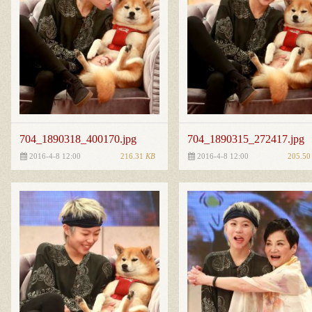
704_1890318_400170.jpg
704_1890315_272417.jpg
216.31
KB
205.5
2016-4-8 12:00
2016-4-8 12:00