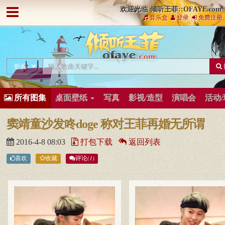
欢迎光临 倾听王菲::OFAYE.com
音乐盒
登录
免费注册
所有图集
桌面壁纸
写真
影视/造型
演唱会
活动
窦靖童沙发咚doge 称对王菲再婚无所谓
2016-4-8 08:03
打包下载
返回列表
(1)
喜欢
收藏
评论