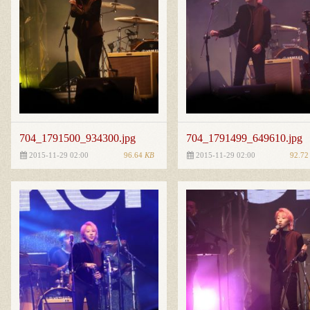
704_1791500_934300.jpg
704_1791499_649610.jpg
96.64
KB
92.7
2015-11-29 02:00
2015-11-29 02:00