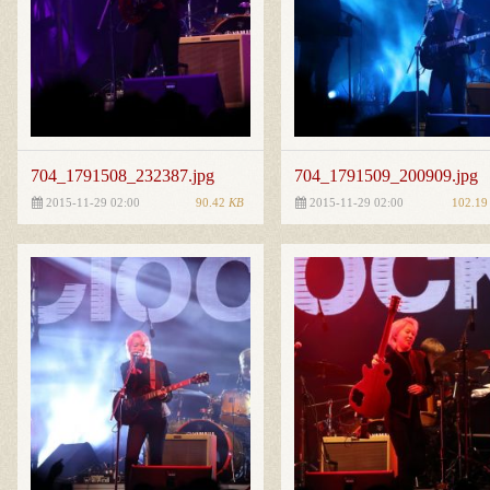
704_1791508_232387.jpg
704_1791509_200909.jpg
90.42
KB
102.1
2015-11-29 02:00
2015-11-29 02:00