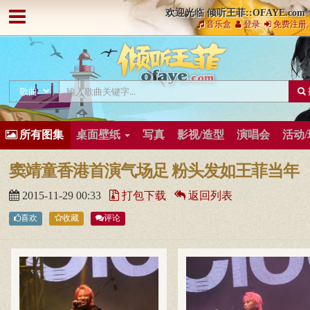
欢迎光临 倾听王菲::OFAYE.com
音乐盒
登录
免费注册
所有图集
桌面壁纸
写真
影视/造型
演唱会
活动
窦靖童香港首演气场足 粉头发如王菲当年
2015-11-29 00:33
打包下载
返回列表
喜欢
收藏
评论