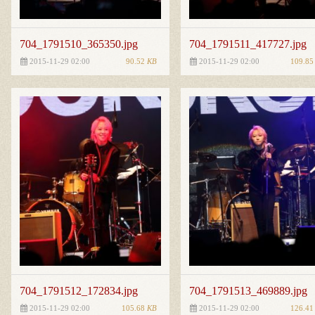
704_1791510_365350.jpg
704_1791511_417727.jpg
90.52
KB
109.8
2015-11-29 02:00
2015-11-29 02:00
704_1791512_172834.jpg
704_1791513_469889.jpg
105.68
KB
126.4
2015-11-29 02:00
2015-11-29 02:00