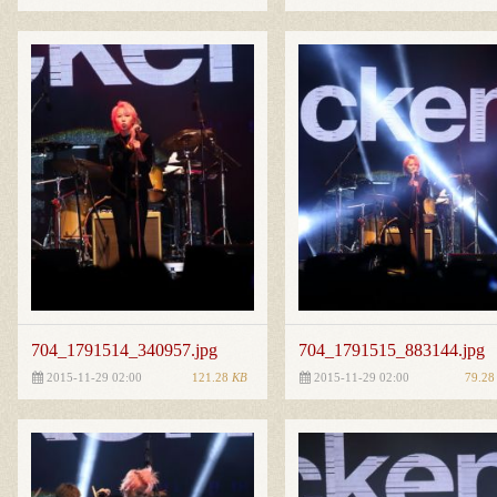
704_1791514_340957.jpg
704_1791515_883144.jpg
121.28
KB
79.2
2015-11-29 02:00
2015-11-29 02:00