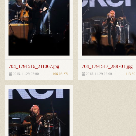
704_1791516_211067.jpg
704_1791517_288701.jpg
106.06
KB
113.3
2015-11-29 02:00
2015-11-29 02:00