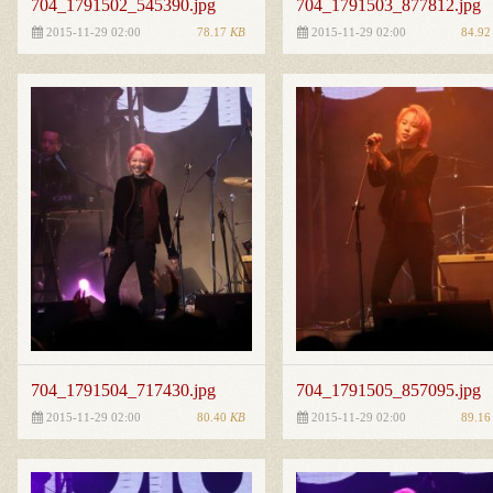
704_1791502_545390.jpg
704_1791503_877812.jpg
78.17
KB
84.9
2015-11-29 02:00
2015-11-29 02:00
704_1791504_717430.jpg
704_1791505_857095.jpg
80.40
KB
89.1
2015-11-29 02:00
2015-11-29 02:00