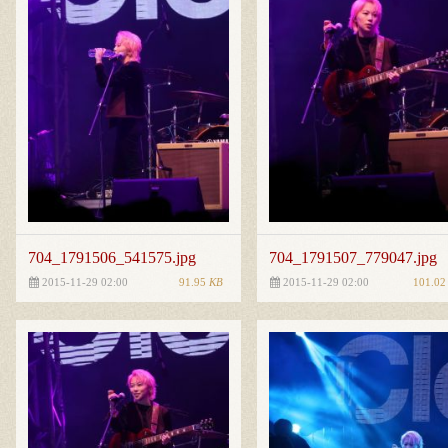
704_1791506_541575.jpg
704_1791507_779047.jpg
91.95
KB
101.0
2015-11-29 02:00
2015-11-29 02:00