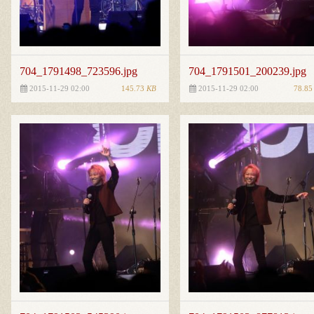
704_1791498_723596.jpg
704_1791501_200239.jpg
145.73
KB
78.8
2015-11-29 02:00
2015-11-29 02:00