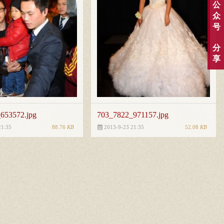
公
众
号
分
享
653572.jpg
703_7822_971157.jpg
88.76
KB
52.08
KB
21:35
2013-9-23 21:35