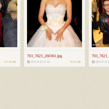
703_7823_260361.jpg
703_7821_
111.96
KB
56.91
KB
2013-9-23 21:35
2013-9-23 