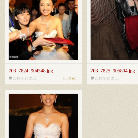
703_7824_904548.jpg
703_7825_905804.jpg
68.59
KB
2013-9-23 21:35
2013-9-23 21:35