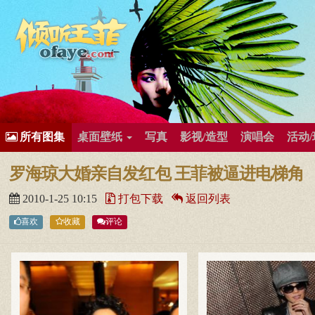
所有歌曲专辑
王菲新闻
王菲的精美图片
王菲精彩视频
王菲论坛
给王菲留言
用户中心
王
所有图集
桌面壁纸
写真
影视/造型
演唱会
活动
罗海琼大婚亲自发红包 王菲被逼进电梯角
2010-1-25 10:15
打包下载
返回列表
喜欢
收藏
评论