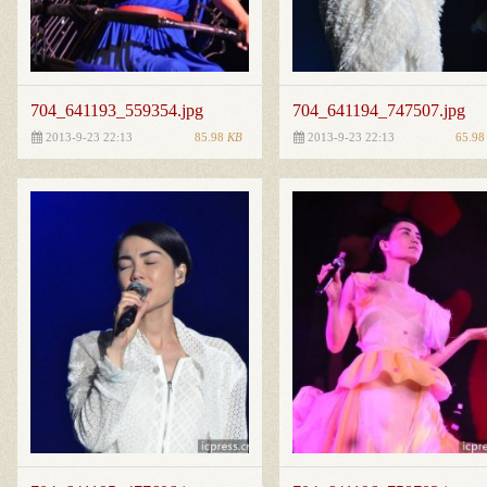
704_641193_559354.jpg
704_641194_747507.jpg
85.98
KB
65.9
2013-9-23 22:13
2013-9-23 22:13