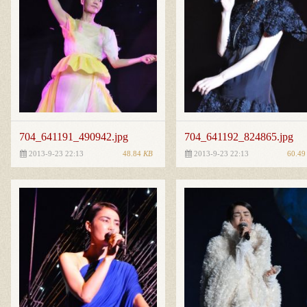
704_641191_490942.jpg
704_641192_824865.jpg
48.84
KB
60.4
2013-9-23 22:13
2013-9-23 22:13