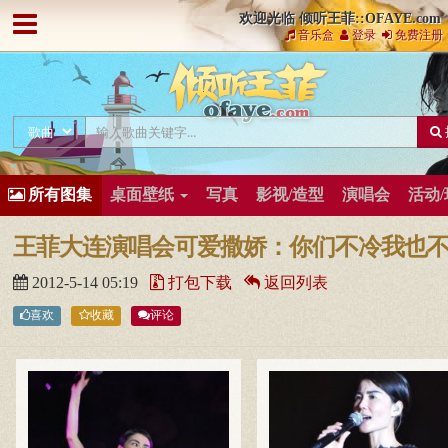
欢迎光临 倾听王菲::OFAYE.com
音乐盒
登录
免费注册
所有图集
桌面壁纸
写真
影视/造型
演唱会
活动
王菲大连演唱会可爱撒娇：你们不冷我也
2012-5-14 05:19
打包下载
返回列表
喜欢
收藏
评论