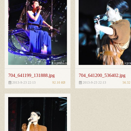
704_641199_131888.jpg
704_641200_536402.jpg
92.10
KB
56.3
2013-9-23 22:13
2013-9-23 22:13