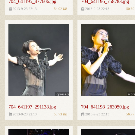
704_641195_477606.jpg
704_641196_758783.jpg
54.02
KB
50.6
2013-9-23 22:13
2013-9-23 22:13
704_641197_291138.jpg
704_641198_263950.jpg
53.73
KB
56.7
2013-9-23 22:13
2013-9-23 22:13