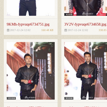
9KMh-fypvuqe6734751.jpg
3V2V-fypvuqe6734658.jpg
160.48
KB
338.8
2017-12-24 12:02
2017-12-24 12:02