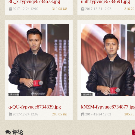
8L_x-fypvuqe6734673.jpg
uutf-fypvuqe6734691.jpg
319.98
KB
316.7
2017-12-24 12:02
2017-12-24 12:02
q-QU-fypvuqe6734839.jpg
kNZM-fypvuqe6734877.jp
283.85
KB
285.9
2017-12-24 12:02
2017-12-24 12:02
评论