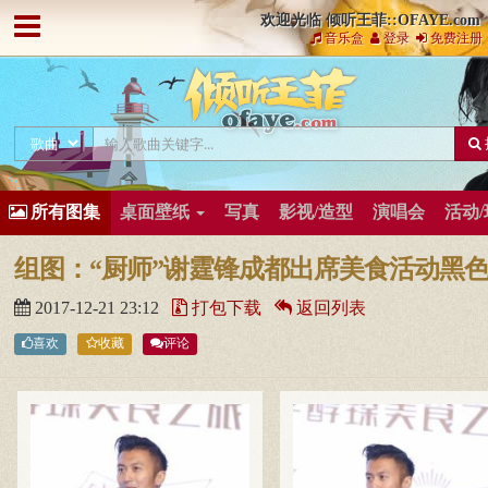
欢迎光临 倾听王菲::OFAYE.com
音乐盒
登录
免费注册
所有图集
桌面壁纸
写真
影视/造型
演唱会
活动
2017-12-21 23:12
打包下载
返回列表
喜欢
收藏
评论