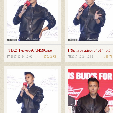
7HXZ-fypvuqe6734596.jpg
I79p-fypvuqe6734614.jpg
179.42
KB
169.7
2017-12-24 12:02
2017-12-24 12:02