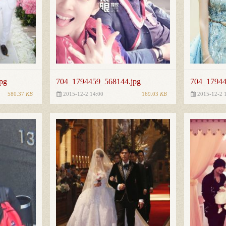
pg
704_1794459_568144.jpg
704_17944
580.37
KB
169.03
KB
2015-12-2 14:00
2015-12-2 