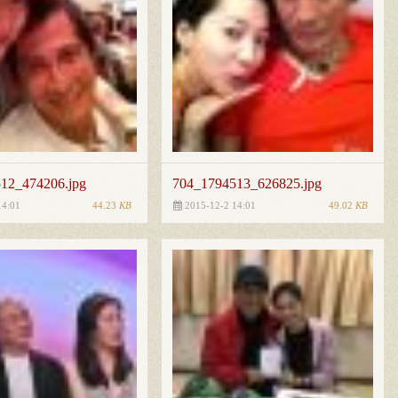
12_474206.jpg
704_1794513_626825.jpg
44.23
KB
49.02
KB
14:01
2015-12-2 14:01