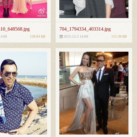
10_648568.jpg
704_1794334_403314.jpg
138.84
KB
115.38
KB
14:00
2015-12-2 14:00