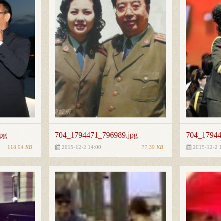
pg
704_1794471_796989.jpg
704_17944
118.94
KB
77.39
KB
2015-12-2 14:00
2015-12-2 