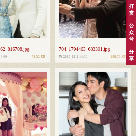
打
赏
公
众
号
62_816708.jpg
704_1794463_683301.jpg
分
74.32
KB
188.78
KB
14:00
2015-12-2 14:00
享