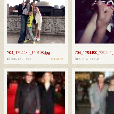
704_1794489_150108.jpg
704_1794490_729295.j
238.28
KB
2015-12-2 14:00
2015-12-2 14:00