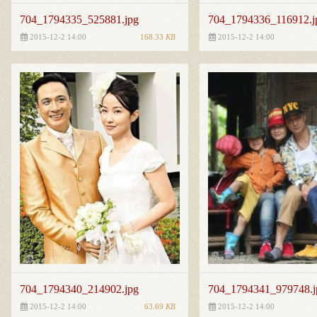
704_1794335_525881.jpg
704_1794336_116912.j
168.33
KB
2015-12-2 14:00
2015-12-2 14:00
704_1794340_214902.jpg
704_1794341_979748.j
63.69
KB
2015-12-2 14:00
2015-12-2 14:00