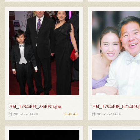
704_1794403_234095.jpg
704_1794408_625469.j
86.46
KB
2015-12-2 14:00
2015-12-2 14:00