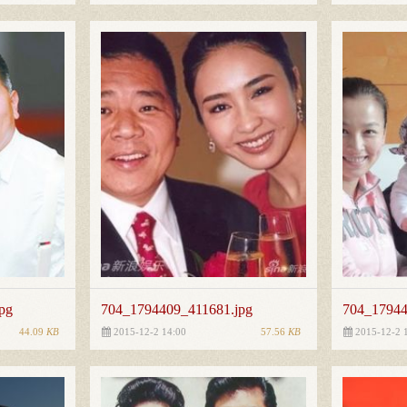
pg
704_1794409_411681.jpg
704_17944
44.09
KB
57.56
KB
2015-12-2 14:00
2015-12-2 