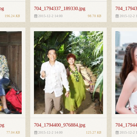
pg
704_1794337_189330.jpg
704_17943
196.24
KB
98.70
KB
2015-12-2 14:00
2015-12-2 
pg
704_1794400_976884.jpg
704_17944
77.04
KB
125.27
KB
2015-12-2 14:00
2015-12-2 