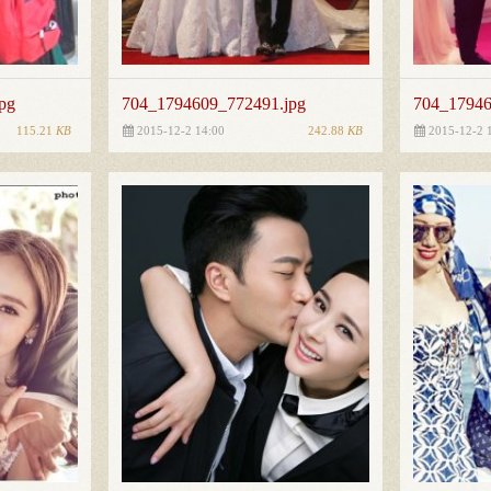
pg
704_1794609_772491.jpg
704_17946
115.21
KB
242.88
KB
2015-12-2 14:00
2015-12-2 