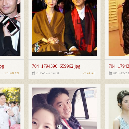
pg
704_1794396_659962.jpg
704_17943
170.60
KB
377.44
KB
2015-12-2 14:00
2015-12-2 