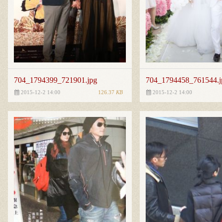
704_1794399_721901.jpg
704_1794458_761544.j
126.37
KB
2015-12-2 14:00
2015-12-2 14:00