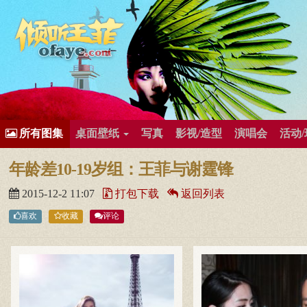
所有歌曲专辑
王菲新闻
王菲的精美图片
王菲精彩视频
王菲论坛
给王菲留言
用户中心
王
所有图集
桌面壁纸
写真
影视/造型
演唱会
活动
年龄差10-19岁组：王菲与谢霆锋
2015-12-2 11:07
打包下载
返回列表
喜欢
收藏
评论