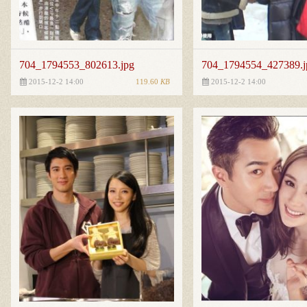
704_1794553_802613.jpg
704_1794554_427389.j
119.60
KB
2015-12-2 14:00
2015-12-2 14:00