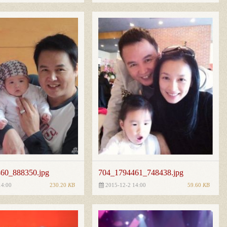
60_888350.jpg
704_1794461_748438.jpg
230.20
KB
59.60
KB
14:00
2015-12-2 14:00