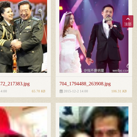
顶部
72_217383.jpg
704_1794488_263908.jpg
65.70
KB
106.31
KB
14:00
2015-12-2 14:00