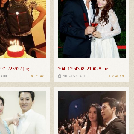
97_223922.jpg
704_1794398_210028.jpg
89.35
KB
168.40
KB
14:00
2015-12-2 14:00