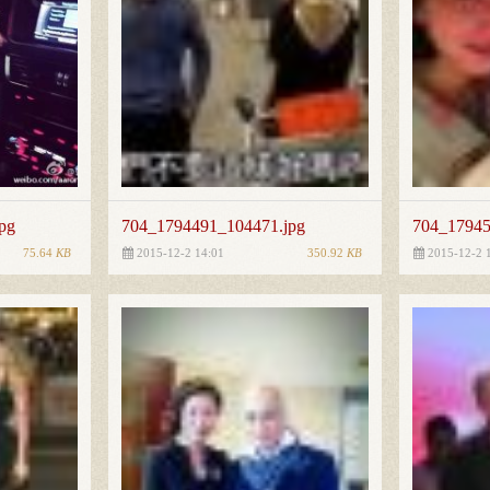
pg
704_1794491_104471.jpg
704_17945
75.64
KB
350.92
KB
2015-12-2 14:01
2015-12-2 