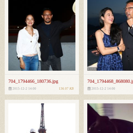
704_1794466_180736.jpg
704_1794468_868080.j
136.07
KB
2015-12-2 14:00
2015-12-2 14:00