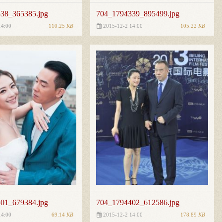
38_365385.jpg
704_1794339_895499.jpg
110.25
KB
105.22
KB
14:00
2015-12-2 14:00
01_679384.jpg
704_1794402_612586.jpg
69.14
KB
178.89
KB
14:00
2015-12-2 14:00