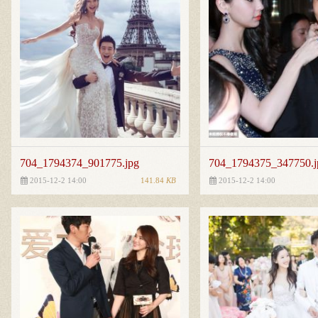
704_1794374_901775.jpg
704_1794375_347750.j
141.84
KB
2015-12-2 14:00
2015-12-2 14:00