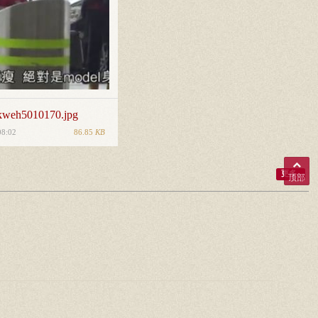
weh5010170.jpg
86.85
KB
08:02
更多..
顶部