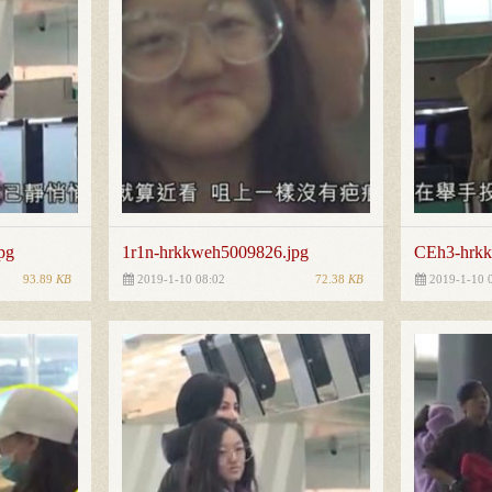
pg
1r1n-hrkkweh5009826.jpg
CEh3-hrkk
93.89
KB
72.38
KB
2019-1-10 08:02
2019-1-10 