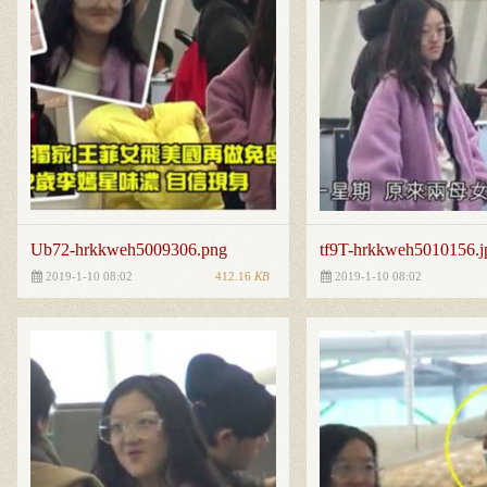
Ub72-hrkkweh5009306.png
tf9T-hrkkweh5010156.j
412.16
KB
2019-1-10 08:02
2019-1-10 08:02