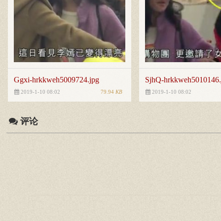
Ggxi-hrkkweh5009724.jpg
SjhQ-hrkkweh5010146.
79.94
KB
2019-1-10 08:02
2019-1-10 08:02
评论