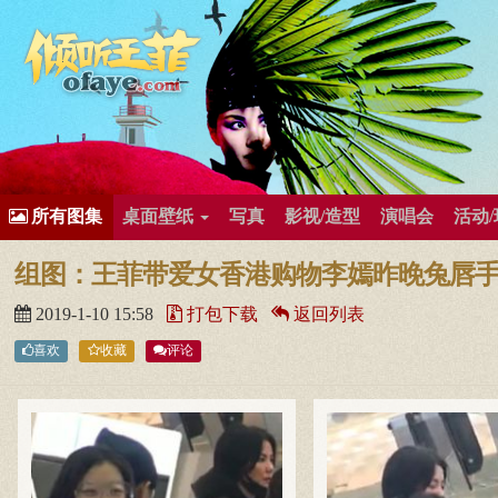
所有歌曲专辑
王菲新闻
王菲的精美图片
王菲精彩视频
王菲论坛
给王菲留言
用户中心
王
所有图集
桌面壁纸
写真
影视/造型
演唱会
活动
组图：王菲带爱女香港购物李嫣昨晚兔唇
2019-1-10 15:58
打包下载
返回列表
喜欢
收藏
评论