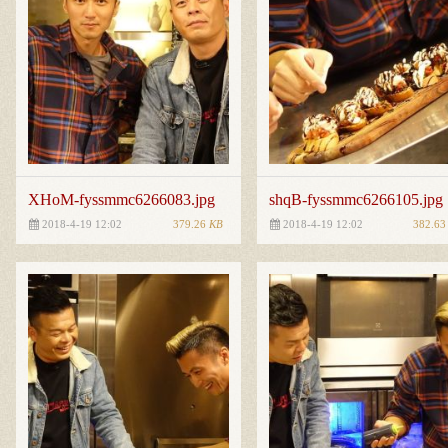
XHoM-fyssmmc6266083.jpg
shqB-fyssmmc6266105.jpg
379.26
KB
382.6
2018-4-19 12:02
2018-4-19 12:02