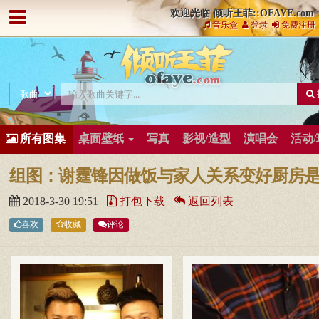
欢迎光临 倾听王菲::OFAYE.com
音乐盒
登录
免费注册
所有图集
桌面壁纸
写真
影视/造型
演唱会
活动
2018-3-30 19:51
打包下载
返回列表
喜欢
收藏
评论