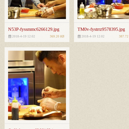
N53P-fyssmmc6266129.jpg
TM0v-fystrrz9578395.jpg
369.20
KB
387.7
2018-4-19 12:02
2018-4-19 12:02