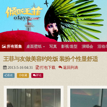
所有歌曲专辑
王菲新闻
王菲的精美图片
王菲精彩视频
王菲论坛
给王菲留言
用户中心
王
所有图集
桌面壁纸
写真
影视/造型
演唱会
活动
王菲与友做美容约吃饭 装扮个性显舒适
2013-5-16 04:31
打包下载
返回列表
喜欢
收藏
评论