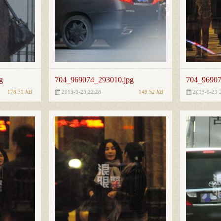
g
704_969074_293010.jpg
704_96907
178.31
KB
149.52
KB
2013-9-23 22:28
2013-9-23 