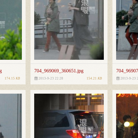
g
704_969069_360651.jpg
704_96907
174.15
KB
154.21
KB
2013-9-23 22:28
2013-9-23 