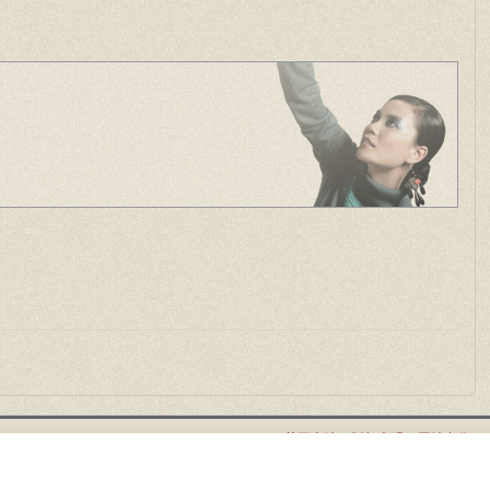
关于本站
版权声明
网站合作
帮助中心
服务条款
网站地图
音 乐 盒
菲 卖 品
青锋幽灵