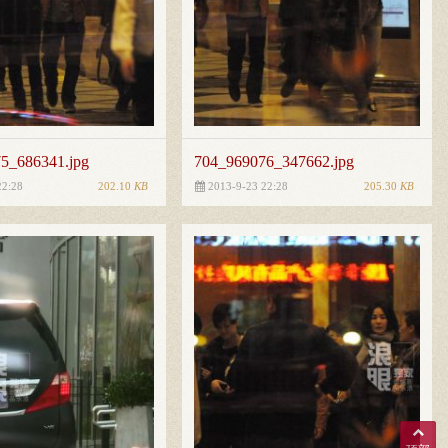
5_686341.jpg
704_969076_347662.jpg
202.10
KB
205.30
KB
22:28
2013-9-23 22:28