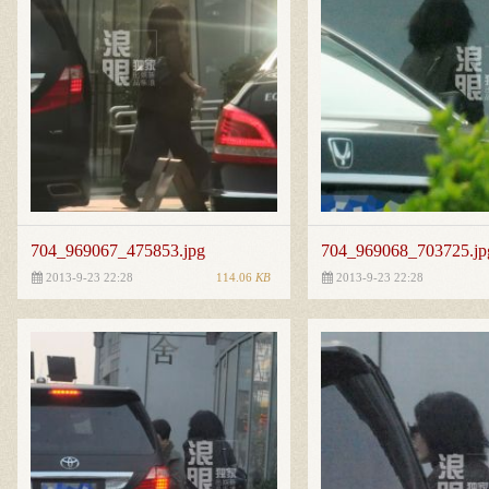
704_969067_475853.jpg
704_969068_703725.jp
114.06
KB
2013-9-23 22:28
2013-9-23 22:28