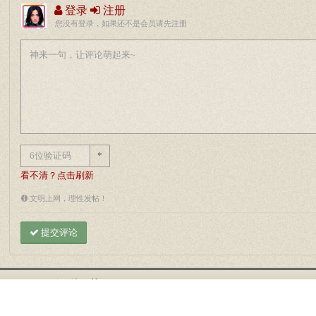
登录
注册
您没有登录，如果还不是会员请先注册
*
看不清？点击刷新
文明上网，理性发帖！
提交评论
倾听王菲::OFAYE.com
© (2004-2026) All Rights Re
Powered By
GhostWei
;Email:
webmaster#mail.ofaye.com
；QQ群: 8966464,421766068
183797117