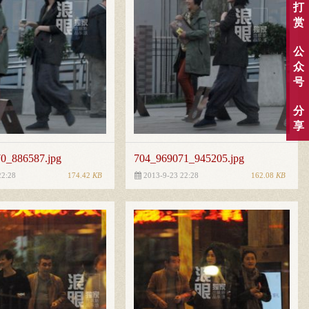
打
赏
公
众
号
分
享
0_886587.jpg
704_969071_945205.jpg
174.42
KB
162.08
KB
22:28
2013-9-23 22:28