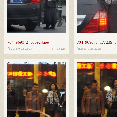
704_969072_565924.jpg
704_969073_177239.jp
174.33
KB
2013-9-23 22:28
2013-9-23 22:28