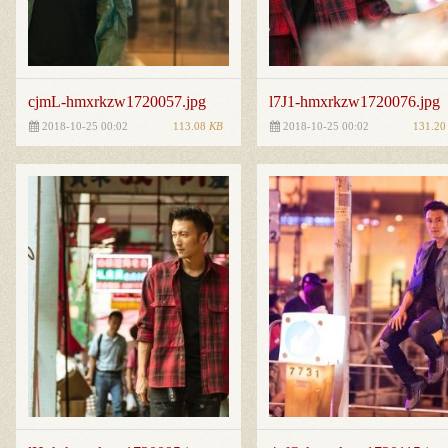
cjmL-hmxrkzw1720057.jpg
l7J1-hmxrkzw1720076.jpg
113.08
KB
131.2
2018-10-25 00:02
2018-10-25 00:02