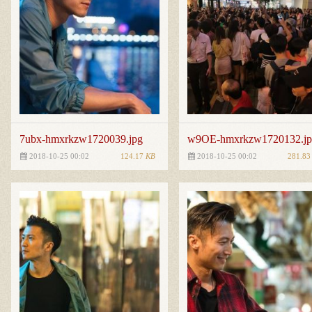
7ubx-hmxrkzw1720039.jpg
w9OE-hmxrkzw1720132.jp
124.17
KB
281.8
2018-10-25 00:02
2018-10-25 00:02