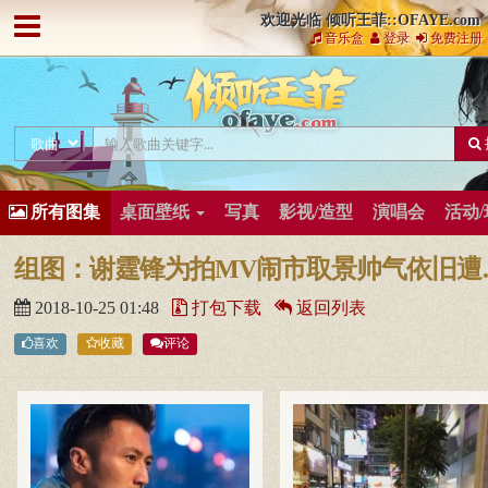
欢迎光临 倾听王菲::OFAYE.com
音乐盒
登录
免费注册
所有图集
桌面壁纸
写真
影视/造型
演唱会
活动
组图：谢霆锋
2018-10-25 01:48
打包下载
返回列表
喜欢
收藏
评论