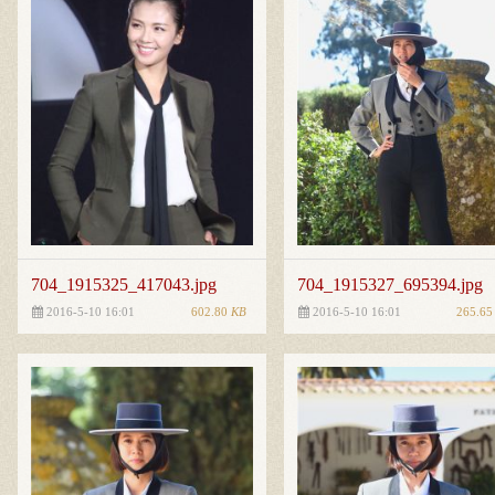
704_1915325_417043.jpg
704_1915327_695394.jpg
602.80
KB
265.6
2016-5-10 16:01
2016-5-10 16:01