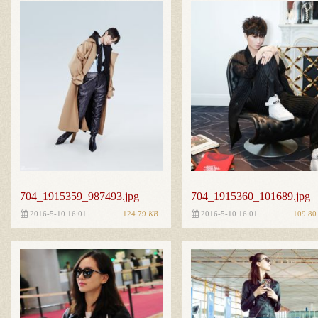
704_1915359_987493.jpg
704_1915360_101689.jpg
124.79
KB
109.8
2016-5-10 16:01
2016-5-10 16:01