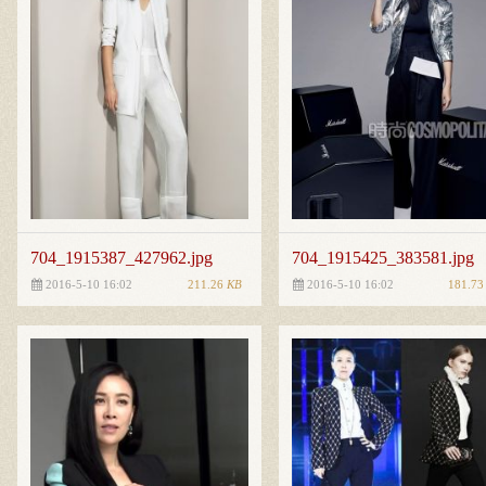
704_1915387_427962.jpg
704_1915425_383581.jpg
211.26
KB
181.7
2016-5-10 16:02
2016-5-10 16:02