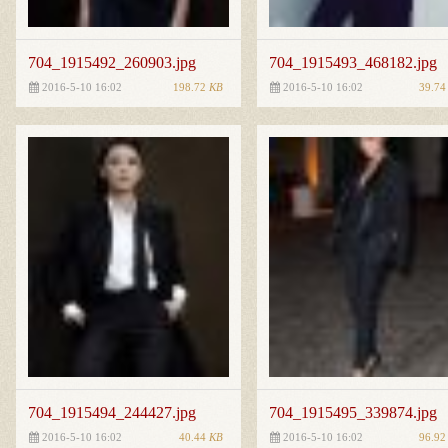
704_1915492_260903.jpg
704_1915493_468182.jpg
198.72
KB
39.7
2016-5-10 16:02
2016-5-10 16:02
704_1915494_244427.jpg
704_1915495_339874.jpg
40.44
KB
96.9
2016-5-10 16:02
2016-5-10 16:02