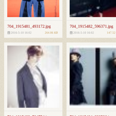
704_1915481_493172.jpg
704_1915482_596371.jpg
264.86
KB
147.5
2016-5-10 16:02
2016-5-10 16:02