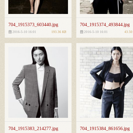
704_1915373_603440.jpg
704_1915374_493844.jpg
193.36
KB
43.5
2016-5-10 16:01
2016-5-10 16:01
704_1915383_214277.jpg
704_1915384_861656.jpg