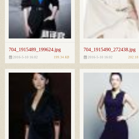
704_1915489_199624.jpg
704_1915490_272438.jpg
199.34
KB
202.1
2016-5-10 16:02
2016-5-10 16:02