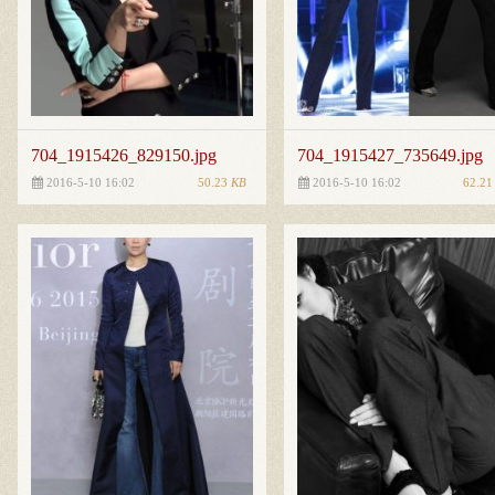
704_1915426_829150.jpg
704_1915427_735649.jpg
50.23
KB
62.2
2016-5-10 16:02
2016-5-10 16:02