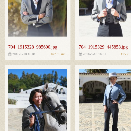
704_1915328_985600.jpg
704_1915329_445853.jpg
162.35
KB
175.2
2016-5-10 16:01
2016-5-10 16:01