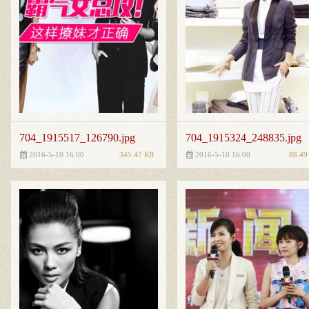
704_1915517_126790.jpg
704_1915324_248835.jpg
345.47
KB
88.4
2016-5-10 16:00
2016-5-10 16:00