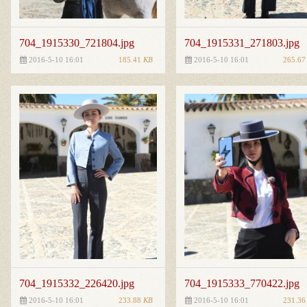
704_1915330_721804.jpg
704_1915331_271803.jpg
185.41
KB
265.6
2016-5-10 16:01
2016-5-10 16:01
704_1915332_226420.jpg
704_1915333_770422.jpg
233.88
KB
231.3
2016-5-10 16:01
2016-5-10 16:01