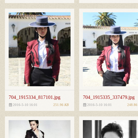
704_1915334_817101.jpg
704_1915335_337479.jpg
251.96
KB
248.8
2016-5-10 16:01
2016-5-10 16:01