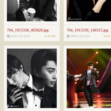
704_1915338_405828.jpg
704_1915339_149315.jpg
25.95
KB
39.6
2016-5-10 16:01
2016-5-10 16:01