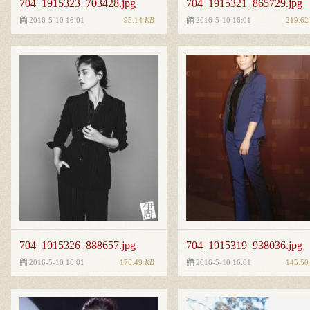
704_1915323_703428.jpg
704_1915321_865729.jpg
95.14
KB
219.6
2016-5-10 16:01
2016-5-10 16:01
704_1915326_888657.jpg
704_1915319_938036.jpg
176.49
KB
145.5
2016-5-10 16:01
2016-5-10 16:01