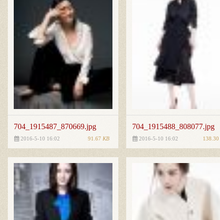
704_1915487_870669.jpg
704_1915488_808077.jpg
91.67
KB
138.3
2016-5-10 16:02
2016-5-10 16:02