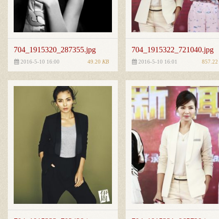
704_1915320_287355.jpg
704_1915322_721040.jpg
49.20
KB
857.2
2016-5-10 16:00
2016-5-10 16:01