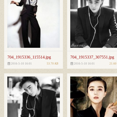
704_1915336_115514.jpg
704_1915337_307551.jpg
53.70
KB
21.6
2016-5-10 16:01
2016-5-10 16:01