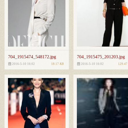
704_1915474_548172.jpg
704_1915475_201203.jpg
18.17
KB
129.4
2016-5-10 16:02
2016-5-10 16:02