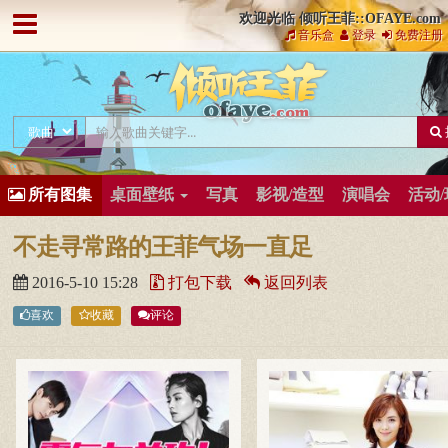
欢迎光临 倾听王菲::OFAYE.com
音乐盒
登录
免费注册
所有图集
桌面壁纸
写真
影视/造型
演唱会
活动
不走寻常路的王菲气场一直足
2016-5-10 15:28
打包下载
返回列表
喜欢
收藏
评论