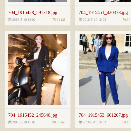
704_1915428_591318.jpg
704_1915451_420378.jpg
75.31
KB
79.3
2016-5-10 16:02
2016-5-10 16:02
704_1915452_245640.jpg
704_1915453_661267.jpg
98.67
KB
60.6
2016-5-10 16:02
2016-5-10 16:02