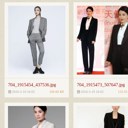
704_1915454_437536.jpg
704_1915473_507647.jpg
106.60
KB
153.4
2016-5-10 16:02
2016-5-10 16:02