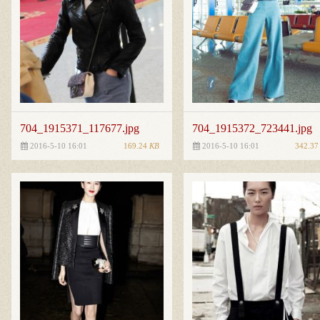
704_1915371_117677.jpg
704_1915372_723441.jpg
169.24
KB
342.3
2016-5-10 16:01
2016-5-10 16:01