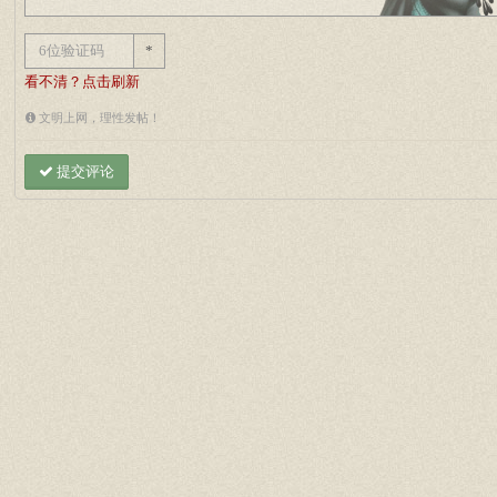
*
看不清？点击刷新
文明上网，理性发帖！
提交评论