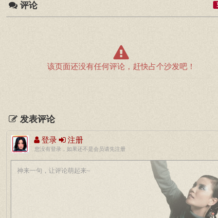
评论
该页面还没有任何评论，赶快占个沙发吧！
发表评论
登录
注册
您没有登录，如果还不是会员请先注册