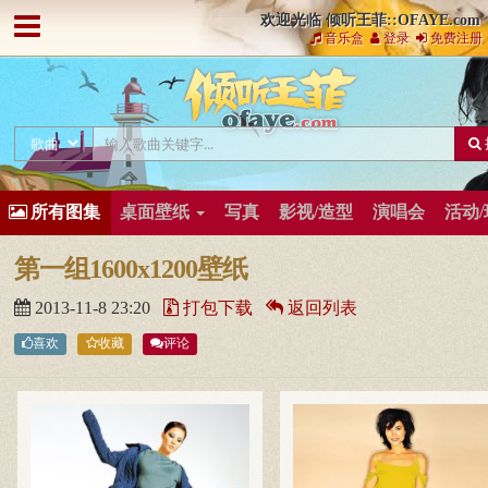
欢迎光临 倾听王菲::OFAYE.com
音乐盒
登录
免费注册
所有图集
桌面壁纸
写真
影视/造型
演唱会
活动
第一组1600x1200壁纸
2013-11-8 23:20
打包下载
返回列表
喜欢
收藏
评论